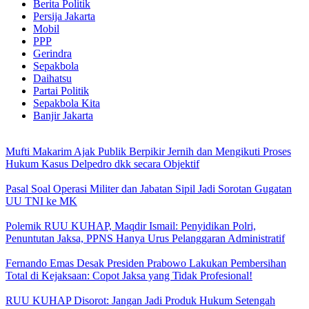
Berita Politik
Persija Jakarta
Mobil
PPP
Gerindra
Sepakbola
Daihatsu
Partai Politik
Sepakbola Kita
Banjir Jakarta
Mufti Makarim Ajak Publik Berpikir Jernih dan Mengikuti Proses
Hukum Kasus Delpedro dkk secara Objektif
Pasal Soal Operasi Militer dan Jabatan Sipil Jadi Sorotan Gugatan
UU TNI ke MK
Polemik RUU KUHAP, Maqdir Ismail: Penyidikan Polri,
Penuntutan Jaksa, PPNS Hanya Urus Pelanggaran Administratif
Fernando Emas Desak Presiden Prabowo Lakukan Pembersihan
Total di Kejaksaan: Copot Jaksa yang Tidak Profesional!
RUU KUHAP Disorot: Jangan Jadi Produk Hukum Setengah