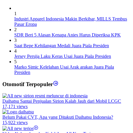
1
Industri Apparel Indonesia Makin Berkibar, MILLS Tembus
Pasar Eropa
2
SDR Beri 5 Alasan Kenapa Anies Harus Diperiksa KPK
3
Saat Bepe Kehilangan Medali Juara Piala Presiden
4
Jersey Persija Laku Keras Usai Juara Piala Presiden
5
Marko Simic Kelelahan Usai Arak arakan Juara Piala
Presiden
Otomotif Terpopuler
Daihatsu Santai Penjualan Sirion Kalah Jauh dari Mobil LCGC
17,171 views
Belum Pakai CVT, Apa yang Ditakuti Daihatsu Indonesia?
15,922 views