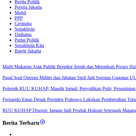
Berita Politik
Persija Jakarta
Mobil
PPP
Gerindra
Sepakbola
Daihatsu
Partai Politik
Sepakbola Kita
Banjir Jakarta
Mufti Makarim Ajak Publik Berpikir Jernih dan Mengikuti Proses H
Pasal Soal Operasi Militer dan Jabatan Sipil Jadi Sorotan Gugatan
Polemik RUU KUHAP, Maqdir Ismail: Penyidikan Polri, Penuntutan 
Fernando Emas Desak Presiden Prabowo Lakukan Pembersihan Total d
RUU KUHAP Disorot: Jangan Jadi Produk Hukum Setengah Matan
Berita Terbaru