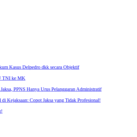
ukum Kasus Delpedro dkk secara Objektif
 UU TNI ke MK
Jaksa, PPNS Hanya Urus Pelanggaran Administratif
i Kejaksaan: Copot Jaksa yang Tidak Profesional!
g!