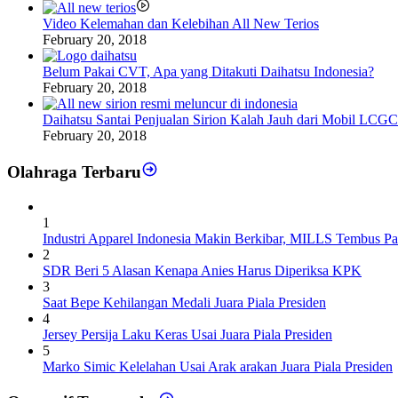
Video Kelemahan dan Kelebihan All New Terios
February 20, 2018
Belum Pakai CVT, Apa yang Ditakuti Daihatsu Indonesia?
February 20, 2018
Daihatsu Santai Penjualan Sirion Kalah Jauh dari Mobil LCGC
February 20, 2018
Olahraga Terbaru
1
Industri Apparel Indonesia Makin Berkibar, MILLS Tembus Pa
2
SDR Beri 5 Alasan Kenapa Anies Harus Diperiksa KPK
3
Saat Bepe Kehilangan Medali Juara Piala Presiden
4
Jersey Persija Laku Keras Usai Juara Piala Presiden
5
Marko Simic Kelelahan Usai Arak arakan Juara Piala Presiden