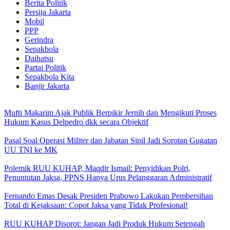
Berita Politik
Persija Jakarta
Mobil
PPP
Gerindra
Sepakbola
Daihatsu
Partai Politik
Sepakbola Kita
Banjir Jakarta
Mufti Makarim Ajak Publik Berpikir Jernih dan Mengikuti Proses
Hukum Kasus Delpedro dkk secara Objektif
Pasal Soal Operasi Militer dan Jabatan Sipil Jadi Sorotan Gugatan
UU TNI ke MK
Polemik RUU KUHAP, Maqdir Ismail: Penyidikan Polri,
Penuntutan Jaksa, PPNS Hanya Urus Pelanggaran Administratif
Fernando Emas Desak Presiden Prabowo Lakukan Pembersihan
Total di Kejaksaan: Copot Jaksa yang Tidak Profesional!
RUU KUHAP Disorot: Jangan Jadi Produk Hukum Setengah