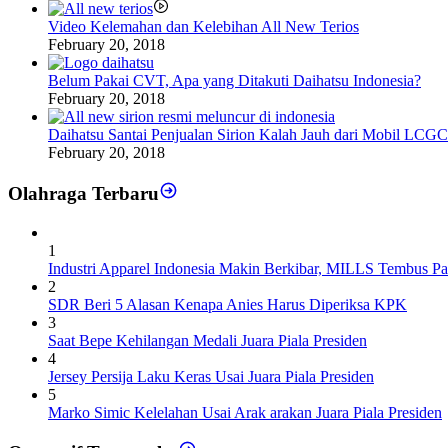
Video Kelemahan dan Kelebihan All New Terios
February 20, 2018
Belum Pakai CVT, Apa yang Ditakuti Daihatsu Indonesia?
February 20, 2018
Daihatsu Santai Penjualan Sirion Kalah Jauh dari Mobil LCGC
February 20, 2018
Olahraga Terbaru
1
Industri Apparel Indonesia Makin Berkibar, MILLS Tembus Pa
2
SDR Beri 5 Alasan Kenapa Anies Harus Diperiksa KPK
3
Saat Bepe Kehilangan Medali Juara Piala Presiden
4
Jersey Persija Laku Keras Usai Juara Piala Presiden
5
Marko Simic Kelelahan Usai Arak arakan Juara Piala Presiden