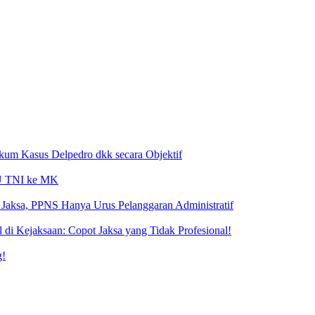
ukum Kasus Delpedro dkk secara Objektif
 UU TNI ke MK
Jaksa, PPNS Hanya Urus Pelanggaran Administratif
i Kejaksaan: Copot Jaksa yang Tidak Profesional!
g!