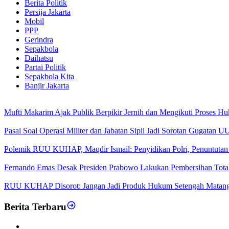
Berita Politik
Persija Jakarta
Mobil
PPP
Gerindra
Sepakbola
Daihatsu
Partai Politik
Sepakbola Kita
Banjir Jakarta
Mufti Makarim Ajak Publik Berpikir Jernih dan Mengikuti Proses H
Pasal Soal Operasi Militer dan Jabatan Sipil Jadi Sorotan Gugatan
Polemik RUU KUHAP, Maqdir Ismail: Penyidikan Polri, Penuntutan 
Fernando Emas Desak Presiden Prabowo Lakukan Pembersihan Total d
RUU KUHAP Disorot: Jangan Jadi Produk Hukum Setengah Matan
Berita Terbaru