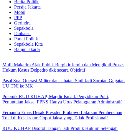
Berita Politik
Persija Jakarta
Mobil
PPP
Gerindra
Sepakbola
Daihatsu
Partai Politik
Sepakbola Kita
Banjir Jakarta
Mufti Makarim Ajak Publik Berpikir Jernih dan Mengikuti Proses
Hukum Kasus Delpedro dkk secara Objektif
Pasal Soal Operasi Militer dan Jabatan Sipil Jadi Sorotan Gugatan
UU TNI ke MK
Polemik RUU KUHAP, Maqdir Ismail: Penyidikan Polri,
Penuntutan Jaksa, PPNS Hanya Urus Pelanggaran Administratif
Fernando Emas Desak Presiden Prabowo Lakukan Pembersihan
Total di Kejaksaan: Copot Jaksa yang Tidak Profesional!
RUU KUHAP Disorot: Jangan Jadi Produk Hukum Setengah