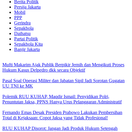
Berita Politik
Persija Jakarta
Mobil
PPP
Gerindra
Sepakbola
Daihatsu
Partai Politik
Sepakbola Kita
Banjir Jakarta
Mufti Makarim Ajak Publik Berpikir Jernih dan Mengikuti Proses
Hukum Kasus Delpedro dkk secara Objektif
Pasal Soal Operasi Militer dan Jabatan Sipil Jadi Sorotan Gugatan
UU TNI ke MK
Polemik RUU KUHAP, Maqdir Ismail: Penyidikan Polri,
Penuntutan Jaksa, PPNS Hanya Urus Pelanggaran Administratif
Fernando Emas Desak Presiden Prabowo Lakukan Pembersihan
Total di Kejaksaan: Copot Jaksa yang Tidak Profesional!
RUU KUHAP Disorot: Jangan Jadi Produk Hukum Setengah