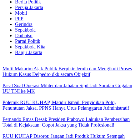
Berita Politik
Persija Jakarta
Mobil
PPP
Gerindra
Sepakbola
Daihatsu
Partai Politik
Sepakbola Kita
Banjir Jakarta
Mufti Makarim Ajak Publik Berpikir Jernih dan Mengikuti Proses
Hukum Kasus Delpedro dkk secara Objektif
Pasal Soal Operasi Militer dan Jabatan Sipil Jadi Sorotan Gugatan
UU TNI ke MK
Polemik RUU KUHAP, Maqdir Ismail: Penyidikan Polri,
Penuntutan Jaksa, PPNS Hanya Urus Pelanggaran Administratif
Fernando Emas Desak Presiden Prabowo Lakukan Pembersihan
Total di Kejaksaan: Copot Jaksa yang Tidak Profesional!
RUU KUHAP Disorot: Jangan Jadi Produk Hukum Setengah