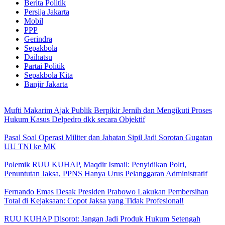
Berita Politik
Persija Jakarta
Mobil
PPP
Gerindra
Sepakbola
Daihatsu
Partai Politik
Sepakbola Kita
Banjir Jakarta
Mufti Makarim Ajak Publik Berpikir Jernih dan Mengikuti Proses
Hukum Kasus Delpedro dkk secara Objektif
Pasal Soal Operasi Militer dan Jabatan Sipil Jadi Sorotan Gugatan
UU TNI ke MK
Polemik RUU KUHAP, Maqdir Ismail: Penyidikan Polri,
Penuntutan Jaksa, PPNS Hanya Urus Pelanggaran Administratif
Fernando Emas Desak Presiden Prabowo Lakukan Pembersihan
Total di Kejaksaan: Copot Jaksa yang Tidak Profesional!
RUU KUHAP Disorot: Jangan Jadi Produk Hukum Setengah