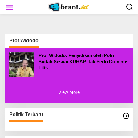
S
k
i
p
t
o
c
Prof Widodo
o
n
t
Prof Widodo: Penyidikan oleh Polri
e
Sudah Sesuai KUHAP, Tak Perlu Dominus
n
Litis
t
View More
Politik Terbaru