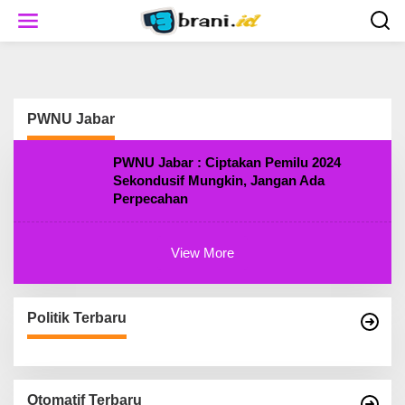
S
k
i
p
t
o
c
PWNU Jabar
o
n
t
PWNU Jabar : Ciptakan Pemilu 2024
e
Sekondusif Mungkin, Jangan Ada
n
Perpecahan
t
View More
Politik Terbaru
Otomatif Terbaru