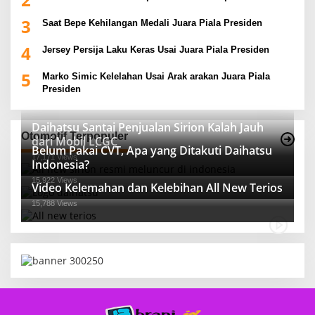
3
Saat Bepe Kehilangan Medali Juara Piala Presiden
4
Jersey Persija Laku Keras Usai Juara Piala Presiden
5
Marko Simic Kelelahan Usai Arak arakan Juara Piala
Presiden
Daihatsu Santai Penjualan Sirion Kalah Jauh
Otomotif Terpopuler
dari Mobil LCGC
Belum Pakai CVT, Apa yang Ditakuti Daihatsu
17,171 Views
Indonesia?
15,922 Views
Video Kelemahan dan Kelebihan All New Terios
15,788 Views