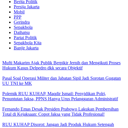
Berita Politik
Persija Jakarta
Mobil
PPP
Gerindra
Sepakbola
Daihatsu
Partai Politik
Sepakbola Kita
Banjir Jakarta
Mufti Makarim Ajak Publik Berpikir Jernih dan Mengikuti Proses
Hukum Kasus Delpedro dkk secara Objektif
Pasal Soal Operasi Militer dan Jabatan Sipil Jadi Sorotan Gugatan
UU TNI ke MK
Polemik RUU KUHAP, Maqdir Ismail: Penyidikan Polri,
Penuntutan Jaksa, PPNS Hanya Urus Pelanggaran Administratif
Fernando Emas Desak Presiden Prabowo Lakukan Pembersihan
Total di Kejaksaan: Copot Jaksa yang Tidak Profesional!
RUU KUHAP Disorot: Jangan Jadi Produk Hukum Setengah