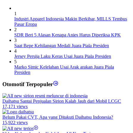
1
Industri Apparel Indonesia Makin Berkibar, MILLS Tembus
Pasar Eropa
2
SDR Beri 5 Alasan Kenapa Anies Harus Diperiksa KPK
3
Saat Bepe Kehilangan Medali Juara Piala Presiden
4
Jersey Persija Laku Keras Usai Juara Piala Presiden
5
Marko Simic Kelelahan Usai Arak arakan Juara Piala
Presiden
Otomotif Terpopuler
Daihatsu Santai Penjualan Sirion Kalah Jauh dari Mobil LCGC
17,171 views
Belum Pakai CVT, Apa yang Ditakuti Daihatsu Indonesia?
15,922 views