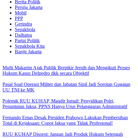
Berita Politik
Persija Jakarta
Mobil
PPP
Gerindra
Sepakbola
Daihatsu
Partai Politik
Sepakbola Kita
Banjir Jakarta
Mufti Makarim Ajak Publik Berpikir Jernih dan Mengikuti Proses
Hukum Kasus Delpedro dkk secara Objektif
Pasal Soal Operasi Militer dan Jabatan Sipil Jadi Sorotan Gugatan
UU TNI ke MK
Polemik RUU KUHAP, Maqdir Ismail: Penyidikan Polri,
Penuntutan Jaksa, PPNS Hanya Urus Pelanggaran Administratif
Fernando Emas Desak Presiden Prabowo Lakukan Pembersihan
Total di Kejaksaan: Copot Jaksa yang Tidak Profesional!
RUU KUHAP Disorot: Jangan Jadi Produk Hukum Setengah