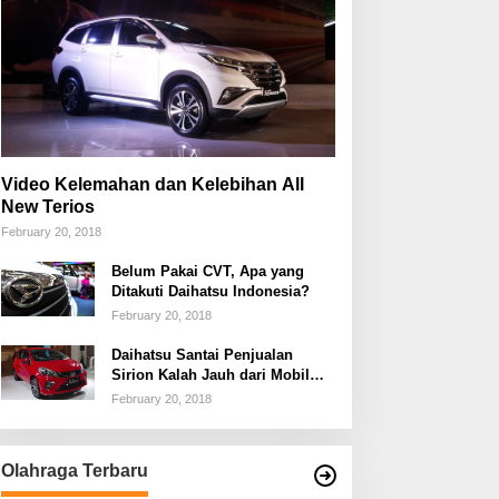
Video Kelemahan dan Kelebihan All
New Terios
February 20, 2018
Belum Pakai CVT, Apa yang
Ditakuti Daihatsu Indonesia?
February 20, 2018
Daihatsu Santai Penjualan
Sirion Kalah Jauh dari Mobil
LCGC
February 20, 2018
Olahraga Terbaru