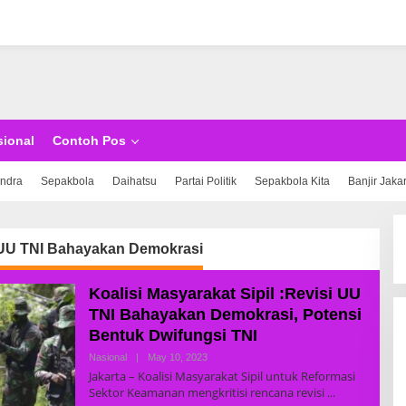
sional
Contoh Pos
indra
Sepakbola
Daihatsu
Partai Politik
Sepakbola Kita
Banjir Jaka
 UU TNI Bahayakan Demokrasi
Koalisi Masyarakat Sipil :Revisi UU
TNI Bahayakan Demokrasi, Potensi
Bentuk Dwifungsi TNI
Nasional
|
May 10, 2023
B
Y
Jakarta – Koalisi Masyarakat Sipil untuk Reformasi
S
Sektor Keamanan mengkritisi rencana revisi
U