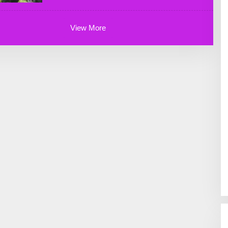
P
E
R
A
View More
D
M
I
N