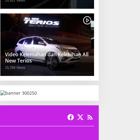
15,922 Views
Video Kelemahan dan Kelebihan All
New Terios
15,788 Views