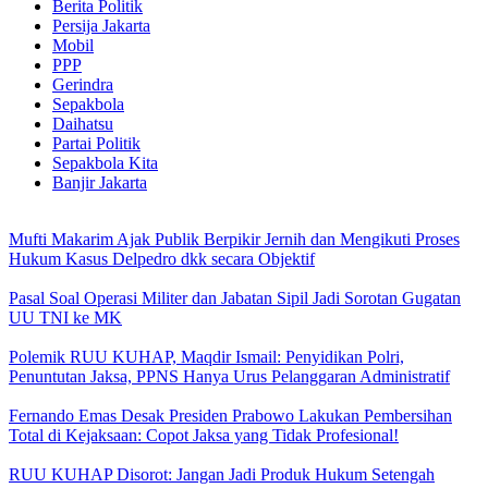
Berita Politik
Persija Jakarta
Mobil
PPP
Gerindra
Sepakbola
Daihatsu
Partai Politik
Sepakbola Kita
Banjir Jakarta
Mufti Makarim Ajak Publik Berpikir Jernih dan Mengikuti Proses
Hukum Kasus Delpedro dkk secara Objektif
Pasal Soal Operasi Militer dan Jabatan Sipil Jadi Sorotan Gugatan
UU TNI ke MK
Polemik RUU KUHAP, Maqdir Ismail: Penyidikan Polri,
Penuntutan Jaksa, PPNS Hanya Urus Pelanggaran Administratif
Fernando Emas Desak Presiden Prabowo Lakukan Pembersihan
Total di Kejaksaan: Copot Jaksa yang Tidak Profesional!
RUU KUHAP Disorot: Jangan Jadi Produk Hukum Setengah