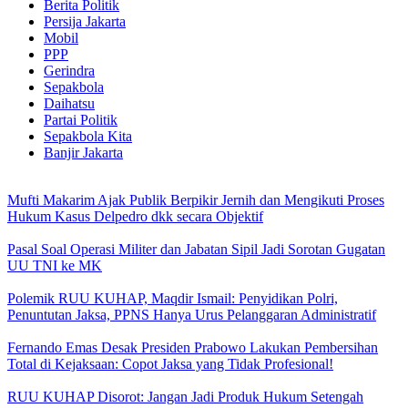
Berita Politik
Persija Jakarta
Mobil
PPP
Gerindra
Sepakbola
Daihatsu
Partai Politik
Sepakbola Kita
Banjir Jakarta
Mufti Makarim Ajak Publik Berpikir Jernih dan Mengikuti Proses
Hukum Kasus Delpedro dkk secara Objektif
Pasal Soal Operasi Militer dan Jabatan Sipil Jadi Sorotan Gugatan
UU TNI ke MK
Polemik RUU KUHAP, Maqdir Ismail: Penyidikan Polri,
Penuntutan Jaksa, PPNS Hanya Urus Pelanggaran Administratif
Fernando Emas Desak Presiden Prabowo Lakukan Pembersihan
Total di Kejaksaan: Copot Jaksa yang Tidak Profesional!
RUU KUHAP Disorot: Jangan Jadi Produk Hukum Setengah