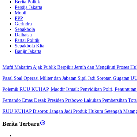
Berita Politik
Persija Jakarta
Mobil
PPP
Gerindra
Sepakbola
Daihatsu
Partai Politik
Sepakbola Kita
Banjir Jakarta
Mufti Makarim Ajak Publik Berpikir Jernih dan Mengikuti Proses H
Pasal Soal Operasi Militer dan Jabatan Sipil Jadi Sorotan Gugatan
Polemik RUU KUHAP, Maqdir Ismail: Penyidikan Polri, Penuntutan 
Fernando Emas Desak Presiden Prabowo Lakukan Pembersihan Total d
RUU KUHAP Disorot: Jangan Jadi Produk Hukum Setengah Matan
Berita Terbaru