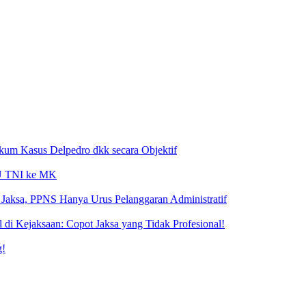
ukum Kasus Delpedro dkk secara Objektif
 UU TNI ke MK
Jaksa, PPNS Hanya Urus Pelanggaran Administratif
i Kejaksaan: Copot Jaksa yang Tidak Profesional!
g!