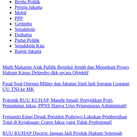
Berita Politik
Persija Jakarta
Mobil
PPP
Gerindra
Sepakbola
Daihatsu
Partai Politik
Sepakbola Kita
Banjir Jakarta
Mufti Makarim Ajak Publik Berpikir Jernih dan Mengikuti Proses
Hukum Kasus Delpedro dkk secara Objektif
Pasal Soal Operasi Militer dan Jabatan Sipil Jadi Sorotan Gugatan
UU TNI ke MK
Polemik RUU KUHAP, Maqdir Ismail: Penyidikan Polri,
Penuntutan Jaksa, PPNS Hanya Urus Pelanggaran Administratif
Fernando Emas Desak Presiden Prabowo Lakukan Pembersihan
Total di Kejaksaan: Copot Jaksa yang Tidak Profesional!
RUU KUHAP Disorot: Jangan Jadi Produk Hukum Setengah