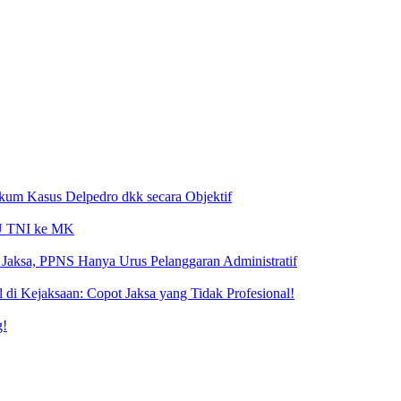
ukum Kasus Delpedro dkk secara Objektif
 UU TNI ke MK
Jaksa, PPNS Hanya Urus Pelanggaran Administratif
i Kejaksaan: Copot Jaksa yang Tidak Profesional!
g!