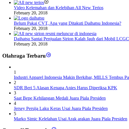
Video Kelemahan dan Kelebihan All New Terios
February 20, 2018
Belum Pakai CVT, Apa yang Ditakuti Daihatsu Indonesia?
February 20, 2018
Daihatsu Santai Penjualan Sirion Kalah Jauh dari Mobil LCGC
February 20, 2018
Olahraga Terbaru
1
Industri Apparel Indonesia Makin Berkibar, MILLS Tembus Pa
2
SDR Beri 5 Alasan Kenapa Anies Harus Diperiksa KPK
3
Saat Bepe Kehilangan Medali Juara Piala Presiden
4
Jersey Persija Laku Keras Usai Juara Piala Presiden
5
Marko Simic Kelelahan Usai Arak arakan Juara Piala Presiden