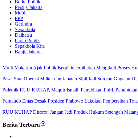
Berita Politik
Persija Jakarta
Mobil
PPP
Gerindra
Sepakbola
Daihatsu
Partai Politik
Sepakbola Kita
Banjir Jakarta
Mufti Makarim Ajak Publik Berpikir Jernih dan Mengikuti Proses H
Pasal Soal Operasi Militer dan Jabatan Sipil Jadi Sorotan Gugatan
Polemik RUU KUHAP, Maqdir Ismail: Penyidikan Polri, Penuntutan 
Fernando Emas Desak Presiden Prabowo Lakukan Pembersihan Total d
RUU KUHAP Disorot: Jangan Jadi Produk Hukum Setengah Matan
Berita Terbaru