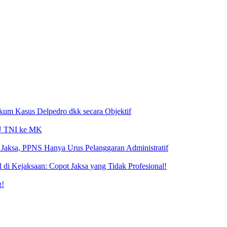
ukum Kasus Delpedro dkk secara Objektif
 UU TNI ke MK
Jaksa, PPNS Hanya Urus Pelanggaran Administratif
i Kejaksaan: Copot Jaksa yang Tidak Profesional!
g!