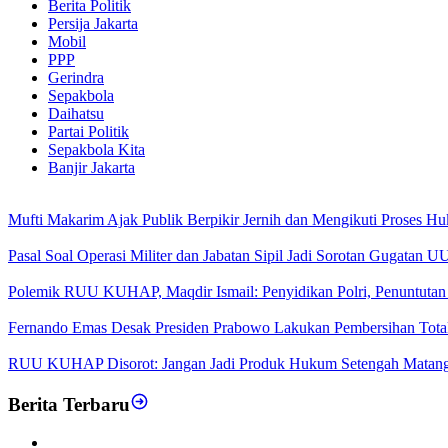
Berita Politik
Persija Jakarta
Mobil
PPP
Gerindra
Sepakbola
Daihatsu
Partai Politik
Sepakbola Kita
Banjir Jakarta
Mufti Makarim Ajak Publik Berpikir Jernih dan Mengikuti Proses H
Pasal Soal Operasi Militer dan Jabatan Sipil Jadi Sorotan Gugatan
Polemik RUU KUHAP, Maqdir Ismail: Penyidikan Polri, Penuntutan 
Fernando Emas Desak Presiden Prabowo Lakukan Pembersihan Total d
RUU KUHAP Disorot: Jangan Jadi Produk Hukum Setengah Matan
Berita Terbaru