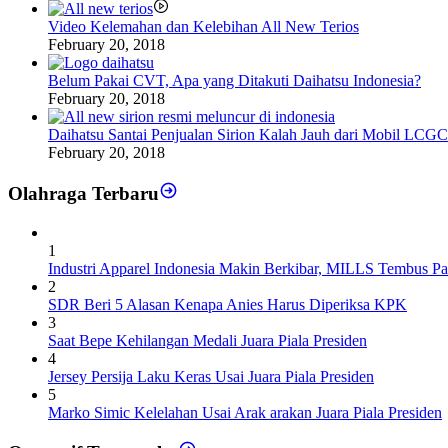
Video Kelemahan dan Kelebihan All New Terios
February 20, 2018
Belum Pakai CVT, Apa yang Ditakuti Daihatsu Indonesia?
February 20, 2018
Daihatsu Santai Penjualan Sirion Kalah Jauh dari Mobil LCGC
February 20, 2018
Olahraga Terbaru
1
Industri Apparel Indonesia Makin Berkibar, MILLS Tembus Pa
2
SDR Beri 5 Alasan Kenapa Anies Harus Diperiksa KPK
3
Saat Bepe Kehilangan Medali Juara Piala Presiden
4
Jersey Persija Laku Keras Usai Juara Piala Presiden
5
Marko Simic Kelelahan Usai Arak arakan Juara Piala Presiden