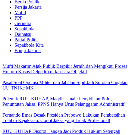
Berita Politik
Persija Jakarta
Mobil
PPP
Gerindra
Sepakbola
Daihatsu
Partai Politik
Sepakbola Kita
Banjir Jakarta
Mufti Makarim Ajak Publik Berpikir Jernih dan Mengikuti Proses
Hukum Kasus Delpedro dkk secara Objektif
Pasal Soal Operasi Militer dan Jabatan Sipil Jadi Sorotan Gugatan
UU TNI ke MK
Polemik RUU KUHAP, Maqdir Ismail: Penyidikan Polri,
Penuntutan Jaksa, PPNS Hanya Urus Pelanggaran Administratif
Fernando Emas Desak Presiden Prabowo Lakukan Pembersihan
Total di Kejaksaan: Copot Jaksa yang Tidak Profesional!
RUU KUHAP Disorot: Jangan Jadi Produk Hukum Setengah