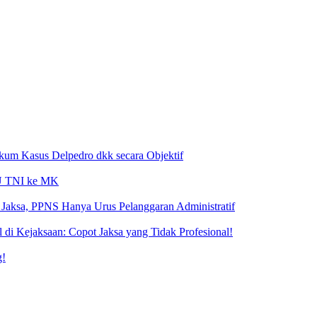
ukum Kasus Delpedro dkk secara Objektif
 UU TNI ke MK
Jaksa, PPNS Hanya Urus Pelanggaran Administratif
i Kejaksaan: Copot Jaksa yang Tidak Profesional!
g!