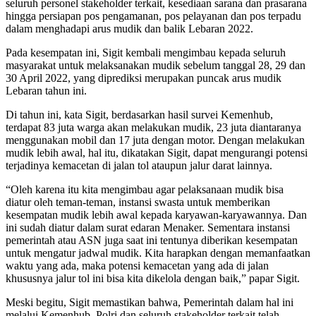
seluruh personel stakeholder terkait, kesediaan sarana dan prasarana
hingga persiapan pos pengamanan, pos pelayanan dan pos terpadu
dalam menghadapi arus mudik dan balik Lebaran 2022.
Pada kesempatan ini, Sigit kembali mengimbau kepada seluruh
masyarakat untuk melaksanakan mudik sebelum tanggal 28, 29 dan
30 April 2022, yang diprediksi merupakan puncak arus mudik
Lebaran tahun ini.
Di tahun ini, kata Sigit, berdasarkan hasil survei Kemenhub,
terdapat 83 juta warga akan melakukan mudik, 23 juta diantaranya
menggunakan mobil dan 17 juta dengan motor. Dengan melakukan
mudik lebih awal, hal itu, dikatakan Sigit, dapat mengurangi potensi
terjadinya kemacetan di jalan tol ataupun jalur darat lainnya.
“Oleh karena itu kita mengimbau agar pelaksanaan mudik bisa
diatur oleh teman-teman, instansi swasta untuk memberikan
kesempatan mudik lebih awal kepada karyawan-karyawannya. Dan
ini sudah diatur dalam surat edaran Menaker. Sementara instansi
pemerintah atau ASN juga saat ini tentunya diberikan kesempatan
untuk mengatur jadwal mudik. Kita harapkan dengan memanfaatkan
waktu yang ada, maka potensi kemacetan yang ada di jalan
khususnya jalur tol ini bisa kita dikelola dengan baik,” papar Sigit.
Meski begitu, Sigit memastikan bahwa, Pemerintah dalam hal ini
melalui Kemenhub, Polri dan seluruh stakeholder terkait telah