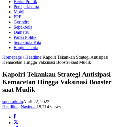
Berita Politik
Persija Jakarta
Mobil
PPP
Gerindra
Sepakbola
Daihatsu
Partai Politik
Sepakbola Kita
Banjir Jakarta
Homepage
/
Headline
Kapolri Tekankan Strategi Antisipasi
Kemacetan Hingga Vaksinasi Booster saat Mudik
Kapolri Tekankan Strategi Antisipasi
Kemacetan Hingga Vaksinasi Booster
saat Mudik
superadmin
April 22, 2022
Headline
,
Nasional
18,714 views