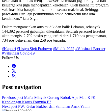
kekebalan dan tidak menjadi
carrier
. Demikian juga orang tua dan
keluarga kita juga mendapatkan kekebalan. Oleh karena itu program
vaksinasi kita harapkan bisa diikuti secara maksimal. Sehingga
pasca-Idul Fitri laju pertumbuhan covid betul-betul bisa kita
kendalikan,” kata Sigit.
Dalam mengamankan arus mudik dan balik Lebaran, sebanyak
144.392 personel gabungan dikerahkan. Seluruh personel tersebut
akan mengisi 2.702 posko yang terdiri dari 1.710 pos pengamanan,
734 pos pelayanan, dan 258 pos terpadu.
#Kapolri
#Listyo Sigit Prabowo
#Mudik 2022
#Vaksinasi Booster
#Vaksinasi Covid-19
Follow Us
Post navigation
Previous post
Mafia Minyak Goreng Bobol, Apa Mau KPK
Kecolongan Kasus Formula E?
Next post
PWJ Gelar Bukber dan Santunan Anak Yatim