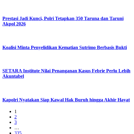
Prestasi Jadi Kunci, Polri Tetapkan 350 Taruna dan Taruni
Akpol 2026
Koalisi Minta Penyelidikan Kematian Sutrimo Berbasis Bukti
SETARA Institute Nilai Penanganan Kasus Febrie Perlu Lebih
Akuntabel
Kapolri Nyatakan Siap Kawal Hak Buruh hingga Akhir Hayat
1
2
3
…
335