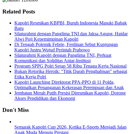
Related Posts
Kapolri Resmikan KBPBI, Buruh Indonesia Masuki Babak
Baru
Silaturahmi dengan Panglima TNI dan Jaksa Agung, Haidar
Alwi Puji Kepemimpinan Kapolri
Di Tengah Polemik Febrie, Ferdinan Sebut Kunjungan
Kapolri Justru Wujud Perintah Prabowo
Silaturahmi Kapolri dengan Panglima TNI, Perkuat
Komunikasi dan Soliditas Antar-Institusi
Program SPPG Polri Serap 58 Ribu Tenaga Kerja Nasional
Bukan Retorika Heroik: “Titik Darah Penghabisan” sebagai
Etika Kerja Polri
Kapolri Launching Direktorat PPA-PPO di 11 Polda,
Optimalkan Penanganan Kekerasan Perempuan dan Anak
Jembatan Merah Putih Presisi Diresmikan Kapolri, Dorong
Akses Pendidikan dan Ekonomi
Don't Miss
Semarak Kapolri Cup 2026, Ketika E-Sports Menjadi Jalan
Anak Muda Menuju Prestasi