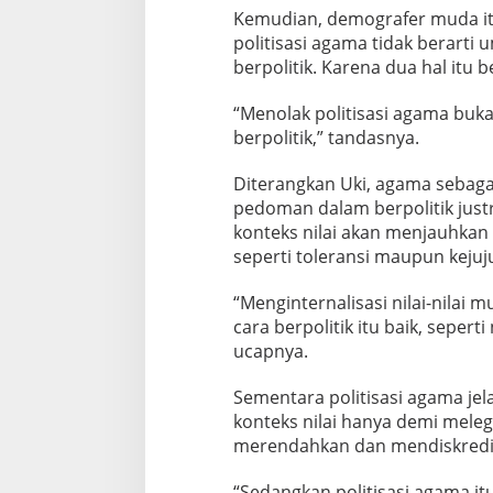
a
Kemudian, demografer muda i
m
politisasi agama tidak berarti
o
berpolitik. Karena dua hal itu 
f
o
“Menolak politisasi agama buka
b
i
berpolitik,” tandasnya.
a
Diterangkan Uki, agama sebaga
pedoman dalam berpolitik just
konteks nilai akan menjauhkan p
seperti toleransi maupun kejuj
“Menginternalisasi nilai-nilai 
cara berpolitik itu baik, seperti
ucapnya.
Sementara politisasi agama je
konteks nilai hanya demi melegi
merendahkan dan mendiskredit
“Sedangkan politisasi agama i