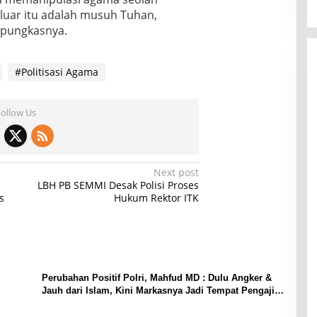
 luar itu adalah musuh Tuhan,
” pungkasnya.
#Politisasi Agama
Follow Us
Next post
LBH PB SEMMI Desak Polisi Proses
s
Hukum Rektor ITK
Perubahan Positif Polri, Mahfud MD : Dulu Angker &
Jauh dari Islam, Kini Markasnya Jadi Tempat Pengajian
& Al Quran