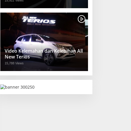
15,922 Views
Video Kelemahan dan Kelebihan All
New Terios
15,788 Views