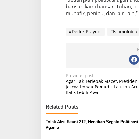
barisan kami barisan Tuhan, di
munafik, penipu, dan lain-lain,
#Dedek Prayudi
#Islamofobia
P
Previous post
Agar Tak Terjebak Macet, Presiden
o
Jokowi Imbau Pemudik Lalukan Aru
Balik Lebih Awal
s
t
Related Posts
n
a
Tolak Aksi Reuni 212, Hentikan Segala Politisasi
v
Agama
i