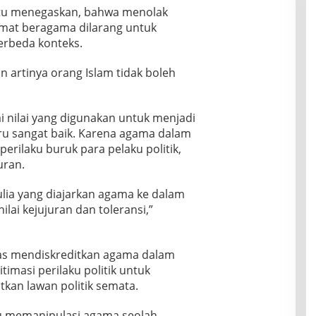
tu menegaskan, bahwa menolak
 umat beragama dilarang untuk
berbeda konteks.
n artinya orang Islam tidak boleh
i nilai yang digunakan untuk menjadi
ru sangat baik. Karena agama dalam
erilaku buruk para pelaku politik,
uran.
mulia yang diajarkan agama ke dalam
 nilai kejujuran dan toleransi,”
las mendiskreditkan agama dalam
timasi perilaku politik untuk
kan lawan politik semata.
tu memanipulasi agama seolah