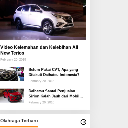
Video Kelemahan dan Kelebihan All
New Terios
February 20, 2018
Belum Pakai CVT, Apa yang
Ditakuti Daihatsu Indonesia?
February 20, 2018
Daihatsu Santai Penjualan
Sirion Kalah Jauh dari Mobil
LCGC
February 20, 2018
Olahraga Terbaru