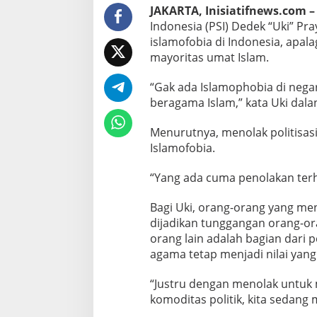
a
JAKARTA, Inisiatifnews.com –
h
Indonesia (PSI) Dedek “Uki” Pra
P
islamofobia di Indonesia, apala
o
mayoritas umat Islam.
l
i
t
“Gak ada Islamophobia di neg
i
beragama Islam,” kata Uki dala
s
a
Menurutnya, menolak politisas
s
Islamofobia.
i
A
g
“Yang ada cuma penolakan terha
a
m
Bagi Uki, orang-orang yang m
a
dijadikan tunggangan orang-or
B
orang lain adalah bagian dari p
u
k
agama tetap menjadi nilai yang
a
n
“Justru dengan menolak untuk
I
komoditas politik, kita sedang
s
l