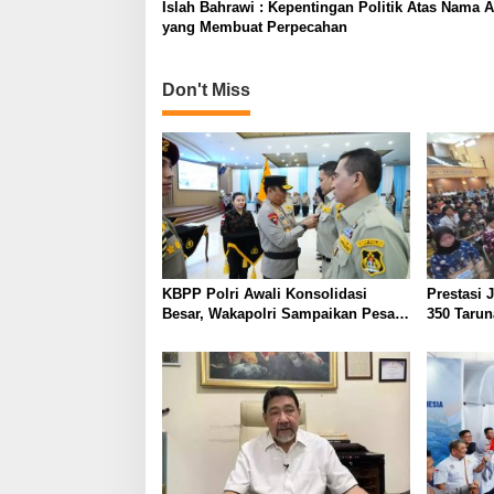
Islah Bahrawi : Kepentingan Politik Atas Nama
g
yang Membuat Perpecahan
a
t
Don't Miss
i
o
n
KBPP Polri Awali Konsolidasi
Prestasi 
Besar, Wakapolri Sampaikan Pesan
350 Tarun
Khusus