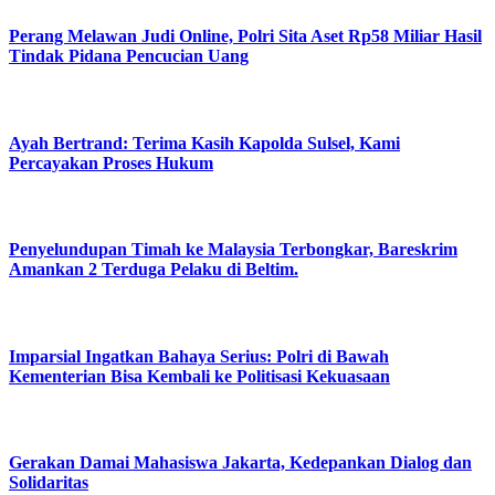
Perang Melawan Judi Online, Polri Sita Aset Rp58 Miliar Hasil
Tindak Pidana Pencucian Uang
Ayah Bertrand: Terima Kasih Kapolda Sulsel, Kami
Percayakan Proses Hukum
Penyelundupan Timah ke Malaysia Terbongkar, Bareskrim
Amankan 2 Terduga Pelaku di Beltim.
Imparsial Ingatkan Bahaya Serius: Polri di Bawah
Kementerian Bisa Kembali ke Politisasi Kekuasaan
Gerakan Damai Mahasiswa Jakarta, Kedepankan Dialog dan
Solidaritas