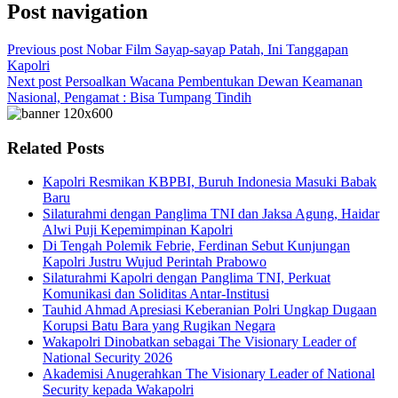
Post navigation
Previous post
Nobar Film Sayap-sayap Patah, Ini Tanggapan
Kapolri
Next post
Persoalkan Wacana Pembentukan Dewan Keamanan
Nasional, Pengamat : Bisa Tumpang Tindih
Related Posts
Kapolri Resmikan KBPBI, Buruh Indonesia Masuki Babak
Baru
Silaturahmi dengan Panglima TNI dan Jaksa Agung, Haidar
Alwi Puji Kepemimpinan Kapolri
Di Tengah Polemik Febrie, Ferdinan Sebut Kunjungan
Kapolri Justru Wujud Perintah Prabowo
Silaturahmi Kapolri dengan Panglima TNI, Perkuat
Komunikasi dan Soliditas Antar-Institusi
Tauhid Ahmad Apresiasi Keberanian Polri Ungkap Dugaan
Korupsi Batu Bara yang Rugikan Negara
Wakapolri Dinobatkan sebagai The Visionary Leader of
National Security 2026
Akademisi Anugerahkan The Visionary Leader of National
Security kepada Wakapolri