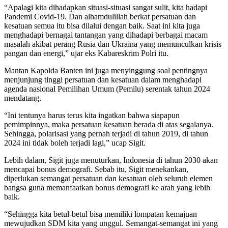
“Apalagi kita dihadapkan situasi-situasi sangat sulit, kita hadapi
Pandemi Covid-19. Dan alhamdulillah berkat persatuan dan
kesatuan semua itu bisa dilalui dengan baik. Saat ini kita juga
menghadapi bernagai tantangan yang dihadapi berbagai macam
masalah akibat perang Rusia dan Ukraina yang memunculkan krisis
pangan dan energi,” ujar eks Kabareskrim Polri itu.
Mantan Kapolda Banten ini juga menyinggung soal pentingnya
menjunjung tinggi persatuan dan kesatuan dalam menghadapi
agenda nasional Pemilihan Umum (Pemilu) serentak tahun 2024
mendatang.
“Ini tentunya harus terus kita ingatkan bahwa siapapun
pemimpinnya, maka persatuan kesatuan berada di atas segalanya.
Sehingga, polarisasi yang pernah terjadi di tahun 2019, di tahun
2024 ini tidak boleh terjadi lagi,” ucap Sigit.
Lebih dalam, Sigit juga menuturkan, Indonesia di tahun 2030 akan
mencapai bonus demografi. Sebab itu, Sigit menekankan,
diperlukan semangat persatuan dan kesatuan oleh seluruh elemen
bangsa guna memanfaatkan bonus demografi ke arah yang lebih
baik.
“Sehingga kita betul-betul bisa memiliki lompatan kemajuan
mewujudkan SDM kita yang unggul. Semangat-semangat ini yang