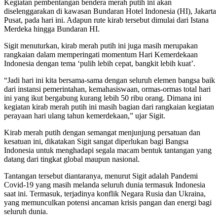
Kegiatan pembentangan bendera merah putih ini akan
diselenggarakan di kawasan Bundaran Hotel Indonesia (HI), Jakarta
Pusat, pada hari ini. Adapun rute kirab tersebut dimulai dari Istana
Merdeka hingga Bundaran HI.
Sigit menuturkan, kirab merah putih ini juga masih merupakan
rangkaian dalam memperingati momentum Hari Kemerdekaan
Indonesia dengan tema ‘pulih lebih cepat, bangkit lebih kuat’.
“Jadi hari ini kita bersama-sama dengan seluruh elemen bangsa baik
dari instansi pemerintahan, kemahasiswaan, ormas-ormas total hari
ini yang ikut bergabung kurang lebih 50 ribu orang. Dimana ini
kegiatan kirab merah putih ini masih bagian dari rangkaian kegiatan
perayaan hari ulang tahun kemerdekaan,” ujar Sigit.
Kirab merah putih dengan semangat menjunjung persatuan dan
kesatuan ini, dikatakan Sigit sangat diperlukan bagi Bangsa
Indonesia untuk menghadapi segala macam bentuk tantangan yang
datang dari tingkat global maupun nasional.
Tantangan tersebut diantaranya, menurut Sigit adalah Pandemi
Covid-19 yang masih melanda seluruh dunia termasuk Indonesia
saat ini. Termasuk, terjadinya konflik Negara Rusia dan Ukraina,
yang memunculkan potensi ancaman krisis pangan dan energi bagi
seluruh dunia.