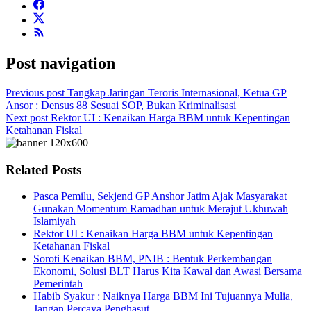
Post navigation
Previous post
Tangkap Jaringan Teroris Internasional, Ketua GP
Ansor : Densus 88 Sesuai SOP, Bukan Kriminalisasi
Next post
Rektor UI : Kenaikan Harga BBM untuk Kepentingan
Ketahanan Fiskal
Related Posts
Pasca Pemilu, Sekjend GP Anshor Jatim Ajak Masyarakat
Gunakan Momentum Ramadhan untuk Merajut Ukhuwah
Islamiyah
Rektor UI : Kenaikan Harga BBM untuk Kepentingan
Ketahanan Fiskal
Soroti Kenaikan BBM, PNIB : Bentuk Perkembangan
Ekonomi, Solusi BLT Harus Kita Kawal dan Awasi Bersama
Pemerintah
Habib Syakur : Naiknya Harga BBM Ini Tujuannya Mulia,
Jangan Percaya Penghasut