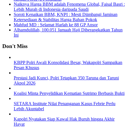
Naiknya Harga BBM adalah Fenomena Global, Faisal Basri :
Lebih Murah di Indonesia daripada Saudi
Soroti Kenaikan BBM, KNPI : Mesti Diimbangi Jaminan
Ketersediaan & Stabilitas Harga Bahan Pokok
Mahfud MD : Selamat Harlah ke 88 GP Ansor
Alhamdulillah, 100.051 Jamaah Haji Diberangkatkan Tahun
Ini
Don't Miss
KBPP Polri Awali Konsolidasi Besar, Wakapolri Sampaikan
Pesan Khusus
Prestasi Jadi Kunci, Polri Tetapkan 350 Taruna dan Taruni
Akpol 2026
Koalisi Minta Penyelidikan Kematian Sutrimo Berbasis Bukti
SETARA Institute Nilai Penanganan Kasus Febrie Perlu
Lebih Akuntabel
Kapolri Nyatakan Siap Kawal Hak Buruh hingga Akhir
Hayat