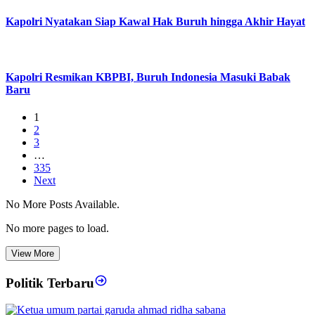
Kapolri Nyatakan Siap Kawal Hak Buruh hingga Akhir Hayat
Kapolri Resmikan KBPBI, Buruh Indonesia Masuki Babak
Baru
1
2
3
…
335
Next
No More Posts Available.
No more pages to load.
View More
Politik Terbaru