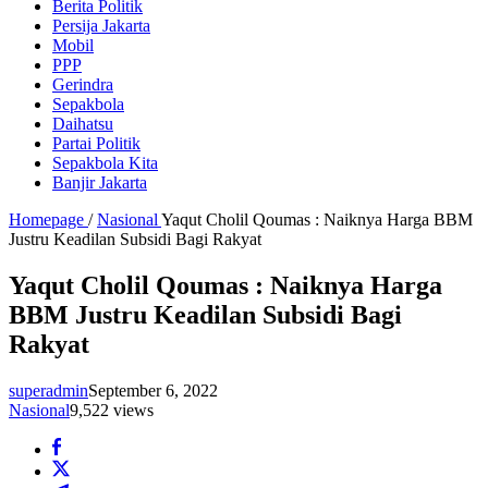
Berita Politik
Persija Jakarta
Mobil
PPP
Gerindra
Sepakbola
Daihatsu
Partai Politik
Sepakbola Kita
Banjir Jakarta
Homepage
/
Nasional
Yaqut Cholil Qoumas : Naiknya Harga BBM
Justru Keadilan Subsidi Bagi Rakyat
Yaqut Cholil Qoumas : Naiknya Harga
BBM Justru Keadilan Subsidi Bagi
Rakyat
superadmin
September 6, 2022
Nasional
9,522 views