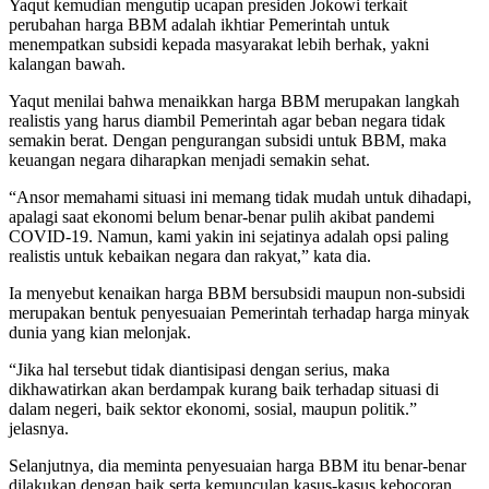
Yaqut kemudian mengutip ucapan presiden Jokowi terkait
perubahan harga BBM adalah ikhtiar Pemerintah untuk
menempatkan subsidi kepada masyarakat lebih berhak, yakni
kalangan bawah.
Yaqut menilai bahwa menaikkan harga BBM merupakan langkah
realistis yang harus diambil Pemerintah agar beban negara tidak
semakin berat. Dengan pengurangan subsidi untuk BBM, maka
keuangan negara diharapkan menjadi semakin sehat.
“Ansor memahami situasi ini memang tidak mudah untuk dihadapi,
apalagi saat ekonomi belum benar-benar pulih akibat pandemi
COVID-19. Namun, kami yakin ini sejatinya adalah opsi paling
realistis untuk kebaikan negara dan rakyat,” kata dia.
Ia menyebut kenaikan harga BBM bersubsidi maupun non-subsidi
merupakan bentuk penyesuaian Pemerintah terhadap harga minyak
dunia yang kian melonjak.
“Jika hal tersebut tidak diantisipasi dengan serius, maka
dikhawatirkan akan berdampak kurang baik terhadap situasi di
dalam negeri, baik sektor ekonomi, sosial, maupun politik.”
jelasnya.
Selanjutnya, dia meminta penyesuaian harga BBM itu benar-benar
dilakukan dengan baik serta kemunculan kasus-kasus kebocoran