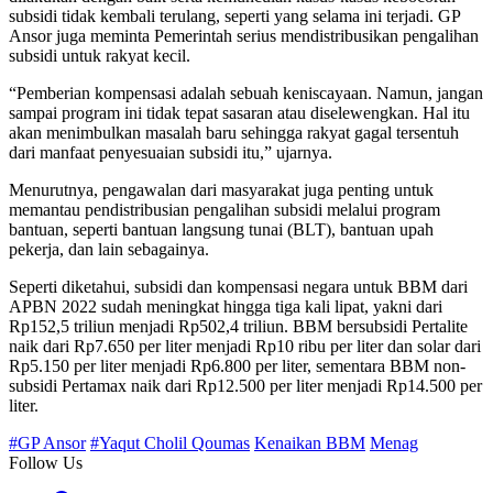
subsidi tidak kembali terulang, seperti yang selama ini terjadi. GP
Ansor juga meminta Pemerintah serius mendistribusikan pengalihan
subsidi untuk rakyat kecil.
“Pemberian kompensasi adalah sebuah keniscayaan. Namun, jangan
sampai program ini tidak tepat sasaran atau diselewengkan. Hal itu
akan menimbulkan masalah baru sehingga rakyat gagal tersentuh
dari manfaat penyesuaian subsidi itu,” ujarnya.
Menurutnya, pengawalan dari masyarakat juga penting untuk
memantau pendistribusian pengalihan subsidi melalui program
bantuan, seperti bantuan langsung tunai (BLT), bantuan upah
pekerja, dan lain sebagainya.
Seperti diketahui, subsidi dan kompensasi negara untuk BBM dari
APBN 2022 sudah meningkat hingga tiga kali lipat, yakni dari
Rp152,5 triliun menjadi Rp502,4 triliun. BBM bersubsidi Pertalite
naik dari Rp7.650 per liter menjadi Rp10 ribu per liter dan solar dari
Rp5.150 per liter menjadi Rp6.800 per liter, sementara BBM non-
subsidi Pertamax naik dari Rp12.500 per liter menjadi Rp14.500 per
liter.
#GP Ansor
#Yaqut Cholil Qoumas
Kenaikan BBM
Menag
Follow Us