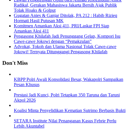
Radikal, Gerakan Mahasiswa Jakarta Bersih Ajak Publik
Tolak Hoaks & Golput
Gugatan Anies & Ganjar Ditolak, PA 212 : Habib Rizieq
Hormati Hasil Putusan MK
Komitmen Amankan Aksi 411, PRI/Laskar FPI Siap
Amankan Aksi 411
Pengasong Khilafah Jadi Penunggang Gelap, Kompori Isu
Cawe-cawe Jokowi dengan “Pemakzulan”
Advokat, Tokoh dan Ulama Nasional Tolak Cawe-cawe
Jokowi! Ternyata Ditunggangi Pengasong Khilafah
Don't Miss
KBPP Polri Awali Konsolidasi Besar, Wakapolri Sampaikan
Pesan Khusus
Prestasi Jadi Kunci, Polri Tetapkan 350 Taruna dan Taruni
Akpol 2026
Koalisi Minta Penyelidikan Kematian Sutrimo Berbasis Bukti
SETARA Institute Nilai Penanganan Kasus Febrie Perlu
Lebih Akuntabel