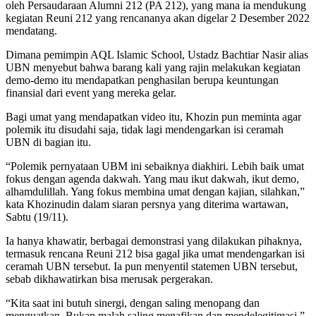
oleh Persaudaraan Alumni 212 (PA 212), yang mana ia mendukung
kegiatan Reuni 212 yang rencananya akan digelar 2 Desember 2022
mendatang.
Dimana pemimpin AQL Islamic School, Ustadz Bachtiar Nasir alias
UBN menyebut bahwa barang kali yang rajin melakukan kegiatan
demo-demo itu mendapatkan penghasilan berupa keuntungan
finansial dari event yang mereka gelar.
Bagi umat yang mendapatkan video itu, Khozin pun meminta agar
polemik itu disudahi saja, tidak lagi mendengarkan isi ceramah
UBN di bagian itu.
“Polemik pernyataan UBM ini sebaiknya diakhiri. Lebih baik umat
fokus dengan agenda dakwah. Yang mau ikut dakwah, ikut demo,
alhamdulillah. Yang fokus membina umat dengan kajian, silahkan,”
kata Khozinudin dalam siaran persnya yang diterima wartawan,
Sabtu (19/11).
Ia hanya khawatir, berbagai demonstrasi yang dilakukan pihaknya,
termasuk rencana Reuni 212 bisa gagal jika umat mendengarkan isi
ceramah UBN tersebut. Ia pun menyentil statemen UBN tersebut,
sebab dikhawatirkan bisa merusak pergerakan.
“Kita saat ini butuh sinergi, dengan saling menopang dan
menguatkan. Bukan malah saling menafikan dan mendelegitimasi,”