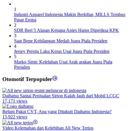
1
Industri Apparel Indonesia Makin Berkibar, MILLS Tembus
Pasar Eropa
2
SDR Beri 5 Alasan Kenapa Anies Harus Diperiksa KPK
3
Saat Bepe Kehilangan Medali Juara Piala Presiden
4
Jersey Persija Laku Keras Usai Juara Piala Presiden
5
Marko Simic Kelelahan Usai Arak arakan Juara Piala
Presiden
Otomotif Terpopuler
Daihatsu Santai Penjualan Sirion Kalah Jauh dari Mobil LCGC
17,171 views
Belum Pakai CVT, Apa yang Ditakuti Daihatsu Indonesia?
15,922 views
Video Kelemahan dan Kelebihan All New Terios