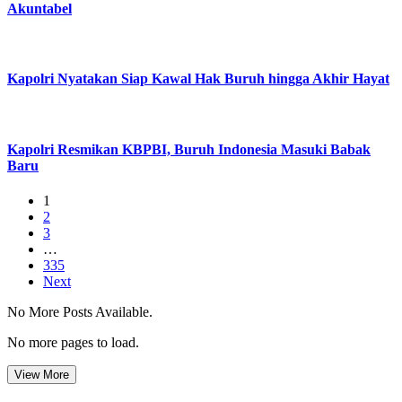
Akuntabel
Kapolri Nyatakan Siap Kawal Hak Buruh hingga Akhir Hayat
Kapolri Resmikan KBPBI, Buruh Indonesia Masuki Babak
Baru
1
2
3
…
335
Next
No More Posts Available.
No more pages to load.
View More