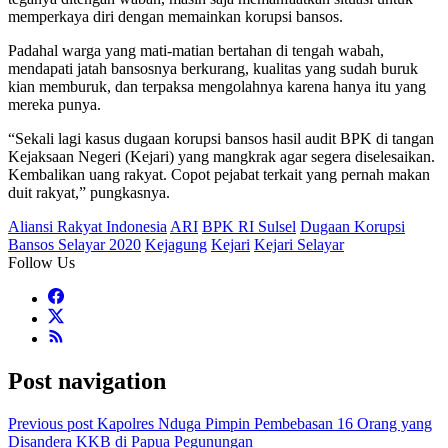
memperkaya diri dengan memainkan korupsi bansos.
Padahal warga yang mati-matian bertahan di tengah wabah,
mendapati jatah bansosnya berkurang, kualitas yang sudah buruk
kian memburuk, dan terpaksa mengolahnya karena hanya itu yang
mereka punya.
“Sekali lagi kasus dugaan korupsi bansos hasil audit BPK di tangan
Kejaksaan Negeri (Kejari) yang mangkrak agar segera diselesaikan.
Kembalikan uang rakyat. Copot pejabat terkait yang pernah makan
duit rakyat,” pungkasnya.
Aliansi Rakyat Indonesia
ARI
BPK RI Sulsel
Dugaan Korupsi
Bansos Selayar 2020
Kejagung
Kejari
Kejari Selayar
Follow Us
Post navigation
Previous post
Kapolres Nduga Pimpin Pembebasan 16 Orang yang
Disandera KKB di Papua Pegunungan