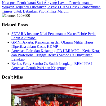
Next post
Pembakaran Susi Air yang Layani Penerbangan di
Wilayah Terpencil Disesalkan, Aktivis HAM Desak Pembentukan
Timsus untuk Bebaskan Pilot Philips Marthin
Related Posts
SETARA Institute Nilai Penanganan Kasus Febrie Perlu
Lebih Akuntabel
GMNI Jakarta: Kementerian dan Oknum Militer Harus
Diperiksa dalam Kasus KDMP
Apresiasi Polri dan Kejagung, PB HMI MPO : Kerja Keras
dan Profesional Hingga Berkas Sambo Cs Dinyatakan
Lengkap
Berkas Ferdy Sambo Cs Sudah Lengkap, BEM PTAI
Apresiasi Penuh Polri dan Kejagung
Don't Miss