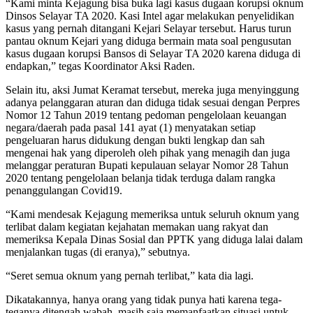
“Kami minta Kejagung bisa buka lagi kasus dugaan korupsi oknum
Dinsos Selayar TA 2020. Kasi Intel agar melakukan penyelidikan
kasus yang pernah ditangani Kejari Selayar tersebut. Harus turun
pantau oknum Kejari yang diduga bermain mata soal pengusutan
kasus dugaan korupsi Bansos di Selayar TA 2020 karena diduga di
endapkan,” tegas Koordinator Aksi Raden.
Selain itu, aksi Jumat Keramat tersebut, mereka juga menyinggung
adanya pelanggaran aturan dan diduga tidak sesuai dengan Perpres
Nomor 12 Tahun 2019 tentang pedoman pengelolaan keuangan
negara/daerah pada pasal 141 ayat (1) menyatakan setiap
pengeluaran harus didukung dengan bukti lengkap dan sah
mengenai hak yang diperoleh oleh pihak yang menagih dan juga
melanggar peraturan Bupati kepulauan selayar Nomor 28 Tahun
2020 tentang pengelolaan belanja tidak terduga dalam rangka
penanggulangan Covid19.
“Kami mendesak Kejagung memeriksa untuk seluruh oknum yang
terlibat dalam kegiatan kejahatan memakan uang rakyat dan
memeriksa Kepala Dinas Sosial dan PPTK yang diduga lalai dalam
menjalankan tugas (di eranya),” sebutnya.
“Seret semua oknum yang pernah terlibat,” kata dia lagi.
Dikatakannya, hanya orang yang tidak punya hati karena tega-
teganya ditengah wabah, masih saja memanfaatkan situasi untuk