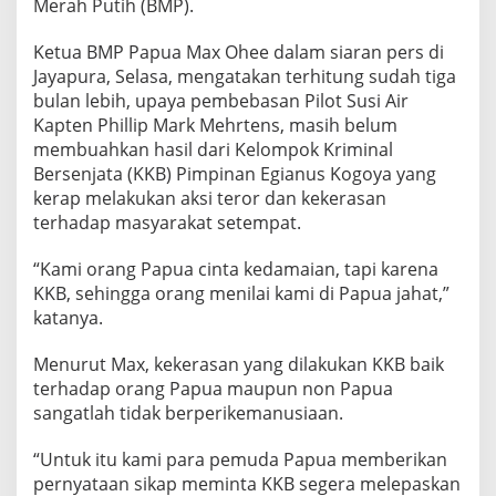
Merah Putih (BMP).
n
T
Ketua BMP Papua Max Ohee dalam siaran pers di
e
g
Jayapura, Selasa, mengatakan terhitung sudah tiga
a
bulan lebih, upaya pembebasan Pilot Susi Air
k
Kapten Phillip Mark Mehrtens, masih belum
k
membuahkan hasil dari Kelompok Kriminal
a
Bersenjata (KKB) Pimpinan Egianus Kogoya yang
n
H
kerap melakukan aksi teror dan kekerasan
u
terhadap masyarakat setempat.
k
u
“Kami orang Papua cinta kedamaian, tapi karena
m
KKB, sehingga orang menilai kami di Papua jahat,”
k
e
katanya.
K
K
Menurut Max, kekerasan yang dilakukan KKB baik
B
terhadap orang Papua maupun non Papua
P
sangatlah tidak berperikemanusiaan.
a
p
u
“Untuk itu kami para pemuda Papua memberikan
a
pernyataan sikap meminta KKB segera melepaskan
,