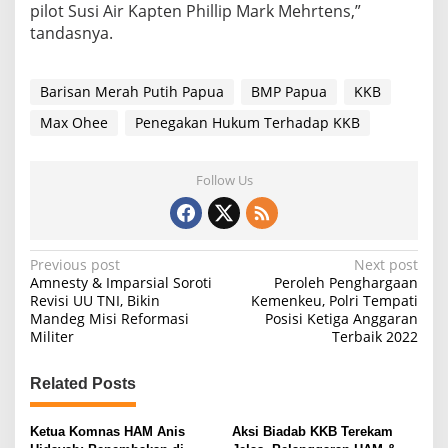
pilot Susi Air Kapten Phillip Mark Mehrtens,”
B
tandasnya.
M
P
:
K
Barisan Merah Putih Papua
BMP Papua
KKB
a
Max Ohee
Penegakan Hukum Terhadap KKB
m
i
C
i
Follow Us
n
t
a
D
P
Previous post
Next post
a
Amnesty & Imparsial Soroti
Peroleh Penghargaan
m
o
Revisi UU TNI, Bikin
Kemenkeu, Polri Tempati
a
Mandeg Misi Reformasi
Posisi Ketiga Anggaran
s
i
Militer
Terbaik 2022
t
n
Related Posts
a
v
Ketua Komnas HAM Anis
Aksi Biadab KKB Terekam