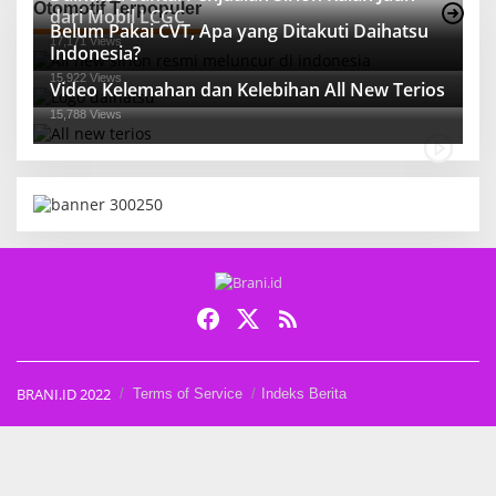
Otomotif Terpopuler
dari Mobil LCGC
Belum Pakai CVT, Apa yang Ditakuti Daihatsu
17,171 Views
Indonesia?
15,922 Views
Video Kelemahan dan Kelebihan All New Terios
15,788 Views
BRANI.ID 2022
Terms of Service
Indeks Berita