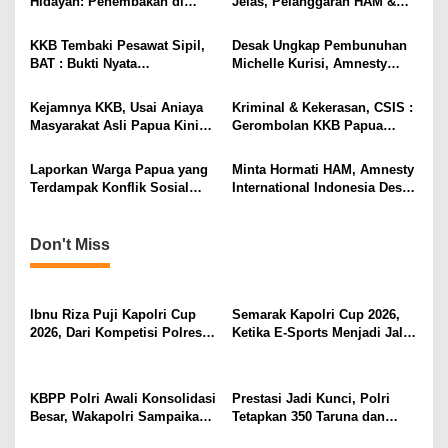
Hidayah: Penembakan di
Jelas, Pelanggaran HAM &
i
Papua Langgar HAM dan
Tidak Berperikemanusiaan!
Hukum Humaniter
g
KKB Tembaki Pesawat Sipil,
Desak Ungkap Pembunuhan
Internasional
BAT : Bukti Nyata
Michelle Kurisi, Amnesty
a
Pelanggaran HAM, Komnas
International Indonesia : Usut
t
HAM Harus Melek!
Juga Kekerasan Bersenjata
Kejamnya KKB, Usai Aniaya
Kriminal & Kekerasan, CSIS :
atas Warga Sipil Papua
i
Masyarakat Asli Papua Kini
Gerombolan KKB Papua
Bunuh Aktivis Perempuan
Pelanggar HAM
o
Peduli Papua
Laporkan Warga Papua yang
Minta Hormati HAM, Amnesty
n
Terdampak Konflik Sosial
International Indonesia Desak
Hingga Keamanan, BP3OKP
KKB Bebaskam Pilot Susi Air
Harapkan Negara Beri
Perlindungan Prioritas
Don't Miss
Ibnu Riza Puji Kapolri Cup
Semarak Kapolri Cup 2026,
2026, Dari Kompetisi Polres
Ketika E-Sports Menjadi Jalan
Menuju Panggung Nasional
Anak Muda Menuju Prestasi
KBPP Polri Awali Konsolidasi
Prestasi Jadi Kunci, Polri
Besar, Wakapolri Sampaikan
Tetapkan 350 Taruna dan
Pesan Khusus
Taruni Akpol 2026