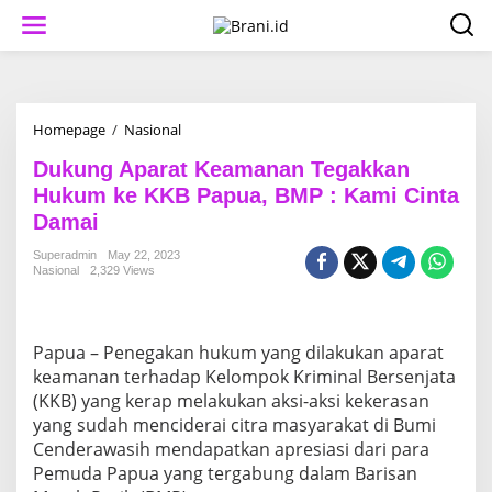
S
k
i
p
t
o
c
Homepage
/
Nasional
D
o
u
n
Dukung Aparat Keamanan Tegakkan
k
t
u
Hukum ke KKB Papua, BMP : Kami Cinta
e
n
Damai
n
g
t
A
Superadmin
May 22, 2023
p
Nasional
2,329 Views
a
r
a
t
Papua – Penegakan hukum yang dilakukan aparat
K
keamanan terhadap Kelompok Kriminal Bersenjata
e
(KKB) yang kerap melakukan aksi-aksi kekerasan
a
yang sudah menciderai citra masyarakat di Bumi
m
a
Cenderawasih mendapatkan apresiasi dari para
n
Pemuda Papua yang tergabung dalam Barisan
a