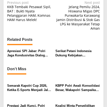
P
Previous post
Next post
KKB Tembaki Pesawat Sipil,
Jelang Pemilu 2024,
o
BAT : Bukti Nyata
Hiswana Migas DPC
Pelanggaran HAM, Komnas
Purwakarta Karawang
s
HAM Harus Melek!
Jamin Distribusi & Stok Gas
t
LPG ke Masyarakat Tetap
Aman
n
a
Related Posts
v
i
Apresiasi SPI Jabar: Polri
Serikat Petani Indonesia
Jaga Kondusivitas Dialog
Dukung Kebijakan
g
Petani–Pemerintah
Pemerintah Kawal Kedaulatan
a
Pangan
Don't Miss
t
i
o
Semarak Kapolri Cup 2026,
KBPP Polri Awali Konsolidasi
n
Ketika E-Sports Menjadi Jalan
Besar, Wakapolri Sampaikan
Anak Muda Menuju Prestasi
Pesan Khusus
Prestasi Jadi Kunci, Polri
Koalisi Minta Penyelidikan