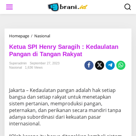
S
k
i
p
t
o
c
Homepage
/
Nasional
K
o
e
n
Ketua SPI Henry Saragih : Kedaulatan
t
t
u
Pangan di Tangan Rakyat
e
a
n
S
Superadmin
September 27, 2023
t
Nasional
1,636 Views
P
I
H
e
Jakarta – Kedaulatan pangan adalah hak setiap
n
r
bangsa dan setiap rakyat untuk menetapkan
y
sistem pertanian, memproduksi pangan,
S
peternakan, dan perikanan secara mandiri tanpa
a
adanya subordinasi dari kekuatan pasar
r
internasional.
a
g
i