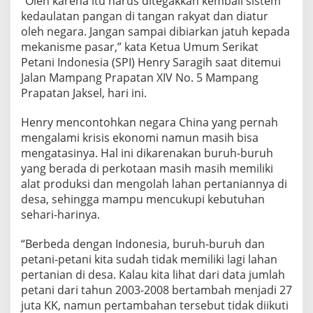
“Oleh karena itu harus ditegakkan kembali sistem
h
kedaulatan pangan di tangan rakyat dan diatur
:
oleh negara. Jangan sampai dibiarkan jatuh kepada
K
mekanisme pasar,” kata Ketua Umum Serikat
e
d
Petani Indonesia (SPI) Henry Saragih saat ditemui
a
Jalan Mampang Prapatan XIV No. 5 Mampang
u
Prapatan Jaksel, hari ini.
l
a
Henry mencontohkan negara China yang pernah
t
a
mengalami krisis ekonomi namun masih bisa
n
mengatasinya. Hal ini dikarenakan buruh-buruh
P
yang berada di perkotaan masih masih memiliki
a
alat produksi dan mengolah lahan pertaniannya di
n
g
desa, sehingga mampu mencukupi kebutuhan
a
sehari-harinya.
n
d
“Berbeda dengan Indonesia, buruh-buruh dan
i
petani-petani kita sudah tidak memiliki lagi lahan
T
a
pertanian di desa. Kalau kita lihat dari data jumlah
n
petani dari tahun 2003-2008 bertambah menjadi 27
g
juta KK, namun pertambahan tersebut tidak diikuti
a