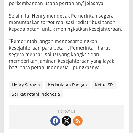
perkembangan usaha pertanian,” jelasnya.
n
R
a
Selain itu, Henry mendesak Pemerintah segera
k
menuntaskan target realisasi redistribusi tanah
y
kepada petani untuk meningkatkan kesejahteraan.
a
t
“Pemerintah jangan mengesampingkan
kesejahteraan para petani. Pemerintah harus
segera mencari solusi yang kongkrit dan
memberikan jaminan kesejahteraan yang layak
bagi para petani Indonesia,” pungkasnya.
Henry Saragih
Kedaulatan Pangan
Ketua SPI
Serikat Petani Indonesia
Follow Us