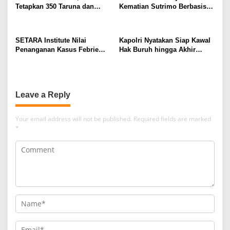
Tetapkan 350 Taruna dan
Kematian Sutrimo Berbasis
Taruni Akpol 2026
Bukti
SETARA Institute Nilai
Kapolri Nyatakan Siap Kawal
Penanganan Kasus Febrie
Hak Buruh hingga Akhir
Perlu Lebih Akuntabel
Hayat
Leave a Reply
Your email address will not be published.
Required fields are marked
*