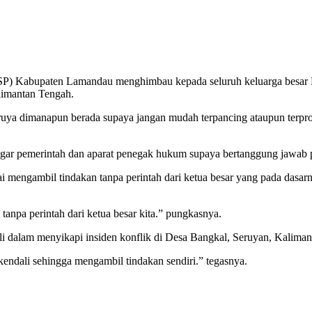
) Kabupaten Lamandau menghimbau kepada seluruh keluarga besar Bor
limantan Tengah.
a dimanapun berada supaya jangan mudah terpancing ataupun terprovo
ar pemerintah dan aparat penegak hukum supaya bertanggung jawab pe
i mengambil tindakan tanpa perintah dari ketua besar yang pada das
anpa perintah dari ketua besar kita.” pungkasnya.
dali dalam menyikapi insiden konflik di Desa Bangkal, Seruyan, Kalima
s kendali sehingga mengambil tindakan sendiri.” tegasnya.