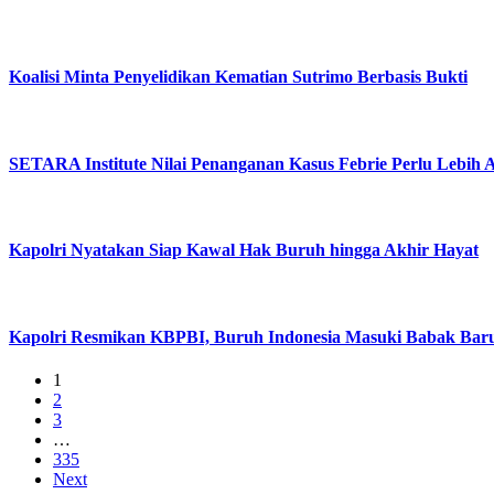
Koalisi Minta Penyelidikan Kematian Sutrimo Berbasis Bukti
SETARA Institute Nilai Penanganan Kasus Febrie Perlu Lebih 
Kapolri Nyatakan Siap Kawal Hak Buruh hingga Akhir Hayat
Kapolri Resmikan KBPBI, Buruh Indonesia Masuki Babak Bar
1
2
3
…
335
Next