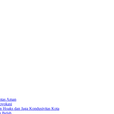
intas Aman
ovokasi
Hoaks dan Jaga Kondusivitas Kota
h Belah