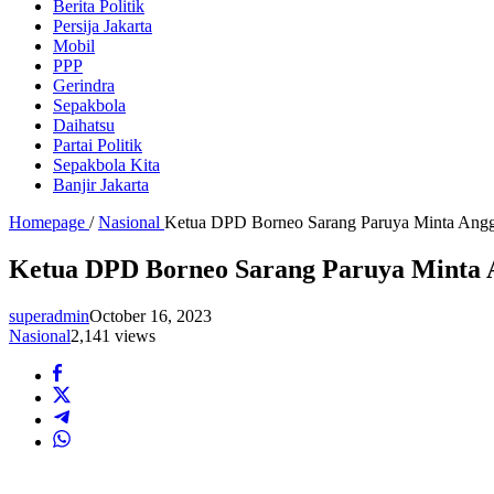
Berita Politik
Persija Jakarta
Mobil
PPP
Gerindra
Sepakbola
Daihatsu
Partai Politik
Sepakbola Kita
Banjir Jakarta
Homepage
/
Nasional
Ketua DPD Borneo Sarang Paruya Minta Anggo
Ketua DPD Borneo Sarang Paruya Minta A
superadmin
October 16, 2023
Nasional
2,141 views