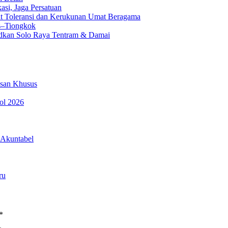
si, Jaga Persatuan
t Toleransi dan Kerukunan Umat Beragama
s–Tiongkok
dkan Solo Raya Tentram & Damai
esan Khusus
pol 2026
 Akuntabel
ru
*