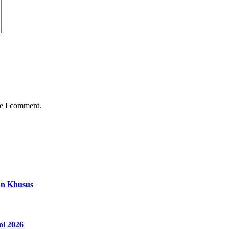
me I comment.
an Khusus
ol 2026