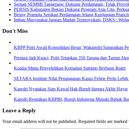
Seruan SEMMI Tangerang: Dukung Perdamaian, Tolak Provoka
PERSIS Kabupaten Bekasi Dukung Program Asta Cita, Perkua
Benny Pramula Serukan Perdamaian Jelang Kunjungan Pranci
Imbau Masyarakat Jangan Mudah Terprovokasi, DSKS : Wuju
Don't Miss
KBPP Polri Awali Konsolidasi Besar, Wakapolri Sampaikan P
Prestasi Jadi Kunci, Polri Tetapkan 350 Taruna dan Taruni Ak
Koalisi Minta Penyelidikan Kematian Sutrimo Berbasis Bukti
SETARA Institute Nilai Penanganan Kasus Febrie Perlu Lebih
Kapolri Nyatakan Siap Kawal Hak Buruh hingga Akhir Hayat
Kapolri Resmikan KBPBI, Buruh Indonesia Masuki Babak Ba
Leave a Reply
Your email address will not be published.
Required fields are marked