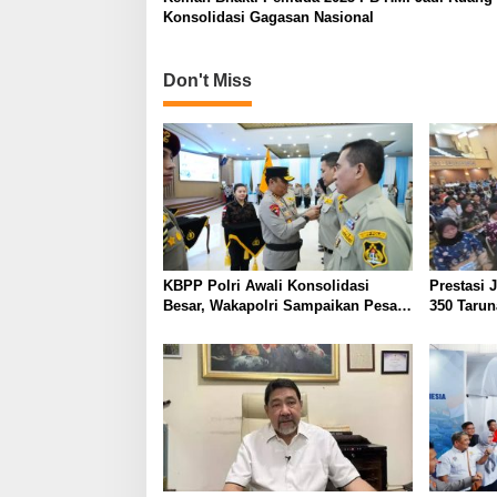
o
Konsolidasi Gagasan Nasional
n
Don't Miss
KBPP Polri Awali Konsolidasi
Prestasi 
Besar, Wakapolri Sampaikan Pesan
350 Tarun
Khusus