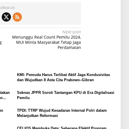
Follow Us
Next post
Menunggu Real Count Pemilu 2024,
g
MUI Minta Masyarakat Tetap Jaga
Perdamaian
KMI: Pemuda Harus Terlibat Aktif Jaga Kondusivitas
dan Wujudkan 8 Asta Cita Prabowo–Gibran
atakan
Seknas JPPR Soroti Tantangan KPU di Era Digitalisasi
an
Pemilu
un
TPDI: TTRP Wujud Kesadaran Internal Polri dalam
Melanjutkan Reformasi
CELIOS Membuka Data: Seberapa Efektif Program