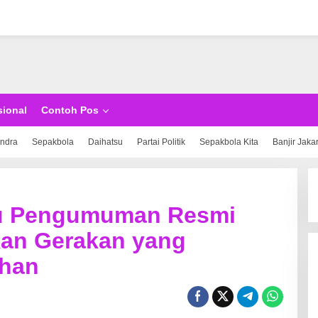
sional
Contoh Pos
indra
Sepakbola
Daihatsu
Partai Politik
Sepakbola Kita
Banjir Jaka
u Pengumuman Resmi
an Gerakan yang
han