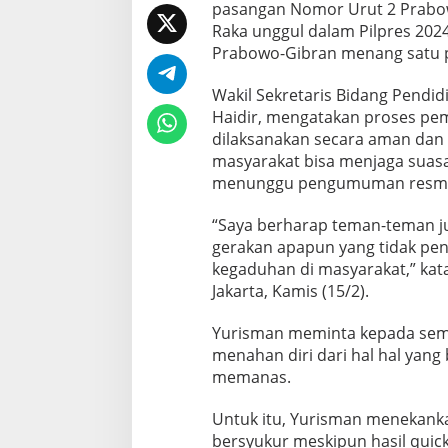
pasangan Nomor Urut 2 Prabo
g
Raka unggul dalam Pilpres 202
a
n
Prabowo-Gibran menang satu 
L
a
Wakil Sekretaris Bidang Pendid
k
Haidir, mengatakan proses pem
u
dilaksanakan secara aman dan
k
a
masyarakat bisa menjaga suasa
n
menunggu pengumuman resmi d
G
e
“Saya berharap teman-teman ju
r
gerakan apapun yang tidak pe
a
k
kegaduhan di masyarakat,” kat
a
Jakarta, Kamis (15/2).
n
y
Yurisman meminta kepada sem
a
menahan diri dari hal hal yang 
n
g
memanas.
M
u
Untuk itu, Yurisman menekanka
n
bersyukur meskipun hasil qui
c