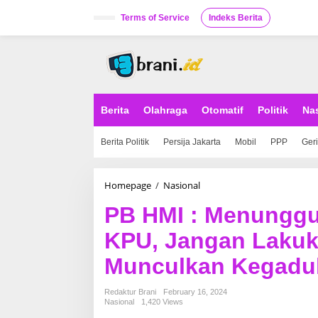
S
k
Terms of Service
Indeks Berita
i
p
t
o
c
o
n
Berita
Olahraga
Otomatif
Politik
Na
t
e
Berita Politik
Persija Jakarta
Mobil
PPP
Ger
n
t
Homepage
/
Nasional
P
B
PB HMI : Menungg
H
M
KPU, Jangan Lakuk
I
:
Munculkan Kegadu
M
e
n
Redaktur Brani
February 16, 2024
u
Nasional
1,420 Views
n