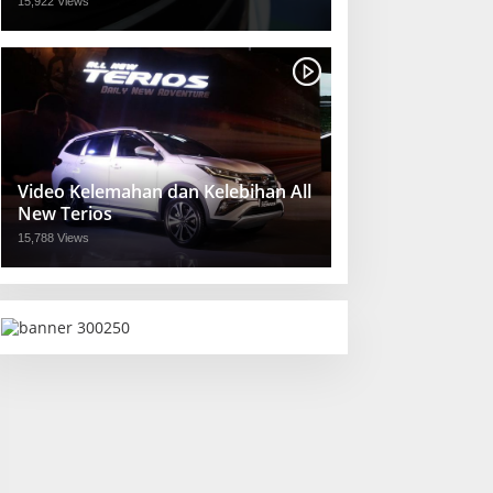
15,922 Views
Video Kelemahan dan Kelebihan All
New Terios
15,788 Views