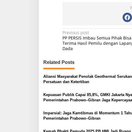
P
Previous post
PP PERSIS Imbau Semua Pihak Bisa
o
Terima Hasil Pemilu dengan Lapan
Dada
s
t
Related Posts
n
a
Aliansi Masyarakat Penolak Geothermal Serukan
v
Persatuan dan Ketertiban
i
Kepuasan Publik Capai 85,8%, GMKI Jakarta Ny
g
Pemerintahan Prabowo–Gibran Jaga Kepercaya
Rakyat
a
Imparsial: Jaga Kamtibmas di Momentum 1 Tah
t
Pemerintahan Prabowo–Gibran
i
Kemah Bhakti Pemuda 2025 PB HMI Jadi Ruang