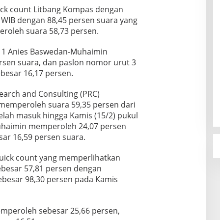
ick count Litbang Kompas dengan
1 WIB dengan 88,45 persen suara yang
oleh suara 58,73 persen.
 1 Anies Baswedan-Muhaimin
sen suara, dan paslon nomor urut 3
esar 16,17 persen.
search and Consulting (PRC)
emperoleh suara 59,35 persen dari
telah masuk hingga Kamis (15/2) pukul
uhaimin memperoleh 24,07 persen
ar 16,59 persen suara.
s quick count yang memperlihatkan
ebesar 57,81 persen dengan
ebesar 98,30 persen pada Kamis
peroleh sebesar 25,66 persen,