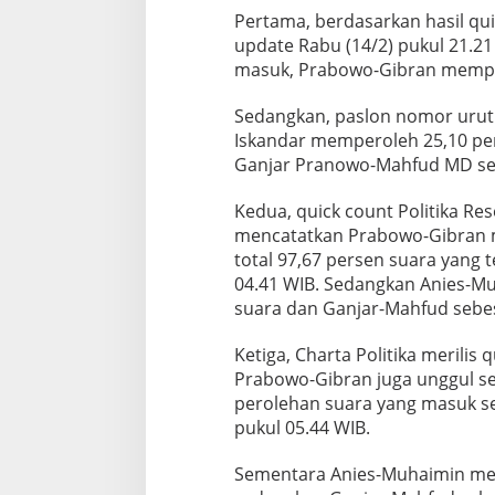
Pertama, berdasarkan hasil qu
update Rabu (14/2) pukul 21.2
masuk, Prabowo-Gibran memper
Sedangkan, paslon nomor urut
Iskandar memperoleh 25,10 per
Ganjar Pranowo-Mahfud MD seb
Kedua, quick count Politika Re
mencatatkan Prabowo-Gibran m
total 97,67 persen suara yang 
04.41 WIB. Sedangkan Anies-M
suara dan Ganjar-Mahfud sebes
Ketiga, Charta Politika merili
Prabowo-Gibran juga unggul s
perolehan suara yang masuk s
pukul 05.44 WIB.
Sementara Anies-Muhaimin mem