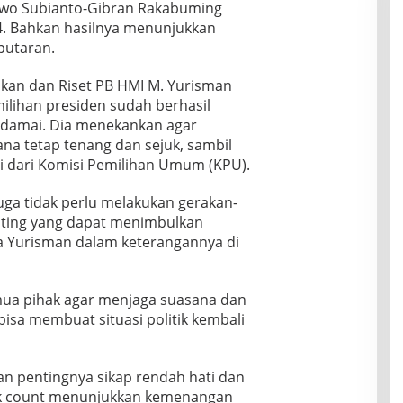
wo Subianto-Gibran Rakabuming
4. Bahkan hasilnya menunjukkan
putaran.
ikan dan Riset PB HMI M. Yurisman
ilihan presiden sudah berhasil
 damai. Dia menekankan agar
na tetap tenang dan sejuk, sambil
ari Komisi Pemilihan Umum (KPU).
ga tidak perlu melakukan gerakan-
nting yang dapat menimbulkan
a Yurisman dalam keterangannya di
ua pihak agar menjaga suasana dan
bisa membuat situasi politik kembali
n pentingnya sikap rendah hati dan
ck count menunjukkan kemenangan