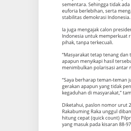
sementara. Sehingga tidak ad
u
l
euforia berlebihan, serta men
k
stabilitas demokrasi Indonesia.
a
n
Ia juga mengajak calon preside
K
Indonesia untuk memperkuat r
e
g
pihak, tanpa terkecuali.
a
d
“Masyarakat tetap tenang dan 
u
apapun menyikapi hasil tersebu
h
menimbulkan polarisasi antar 
a
n
“Saya berharap teman-teman ju
gerakan apapun yang tidak pe
kegaduhan di masyarakat,” ta
Diketahui, paslon nomor urut 
Rakabuming Raka unggul diban
hitung cepat (quick count) Pil
yang masuk pada kisaran 88-97