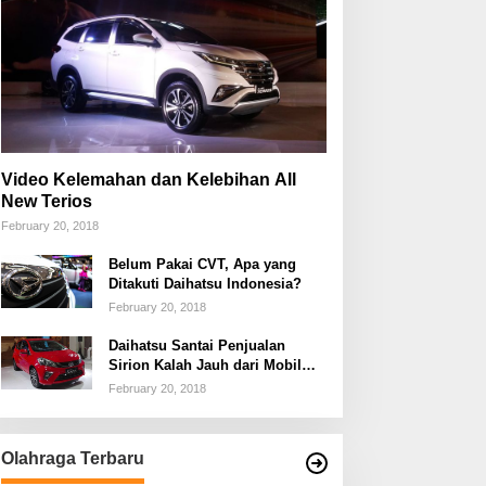
Video Kelemahan dan Kelebihan All
New Terios
February 20, 2018
Belum Pakai CVT, Apa yang
Ditakuti Daihatsu Indonesia?
February 20, 2018
Daihatsu Santai Penjualan
Sirion Kalah Jauh dari Mobil
LCGC
February 20, 2018
Olahraga Terbaru