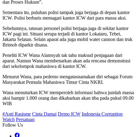
dan Proses Hukum”.
Sementara itu, puluhan polisi tampak juga berjaga di depan kantor
ICW. Polisi berbaris memagari kantor ICW dari para massa aksi.
Sebelumnya, ratusan personel polisi berjaga-jaga di sekitar kantor
ICW pagi ini. Situasi serupa terjadi di kantor Lokataru, Tebet,
Jakarta Selatan. Selain aparat ada juga mobil water cannon dan truk
Brimob diparkir disana.
Peneliti ICW Wana Alamsyah tak tahu maksud penjagaan dari
aparat. Namun Wana membenarkan akan ada rencana demonstrasi
dari sekelompok mahasiswa di kantor ICW.
Menurut Wana, para pedemo mengatasnamakan diri sebagai Forum
Masyarakat Pemuda Mahasiswa Timur Cinta NKRI.
Wana menuturkan ICW memperoleh informasi bahwa jumlah massa
aksi hampir 1.000 orang dan dikabarkan akan tiba pada pukul 09.00
WIB
#Anti Rasisme
Cinta Damai
Demo ICW
Indonesia Corruption
Watch
Persatuan
Follow Us