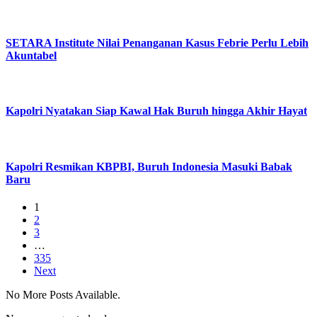
SETARA Institute Nilai Penanganan Kasus Febrie Perlu Lebih
Akuntabel
Kapolri Nyatakan Siap Kawal Hak Buruh hingga Akhir Hayat
Kapolri Resmikan KBPBI, Buruh Indonesia Masuki Babak
Baru
1
2
3
…
335
Next
No More Posts Available.