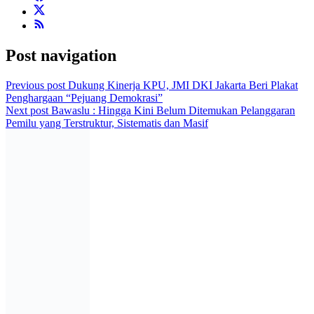
Post navigation
Previous post
Dukung Kinerja KPU, JMI DKI Jakarta Beri Plakat
Penghargaan “Pejuang Demokrasi”
Next post
Bawaslu : Hingga Kini Belum Ditemukan Pelanggaran
Pemilu yang Terstruktur, Sistematis dan Masif