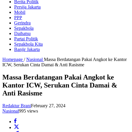
Berita Politik
Persija Jakarta
Mobil
PPP
Gerindra
Sepakbola
Daihatsu
Partai Politik
Sepakbola Kita
Banjir Jakarta
Homepage
/
Nasional
Massa Berdatangan Pakai Angkot ke Kantor
ICW, Serukan Cinta Damai & Anti Rasisme
Massa Berdatangan Pakai Angkot ke
Kantor ICW, Serukan Cinta Damai &
Anti Rasisme
Redaktur Brani
February 27, 2024
Nasional
995 views