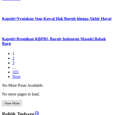
Kapolri Nyatakan Siap Kawal Hak Buruh hingga Akhir Hayat
Kapolri Resmikan KBPBI, Buruh Indonesia Masuki Babak
Baru
1
2
3
…
335
Next
No More Posts Available.
No more pages to load.
View More
Politik Terbaru