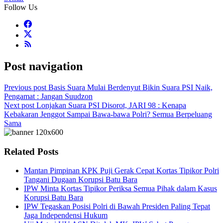
Follow Us
Post navigation
Previous post
Basis Suara Mulai Berdenyut Bikin Suara PSI Naik,
Pengamat : Jangan Suudzon
Next post
Lonjakan Suara PSI Disorot, JARI 98 : Kenapa
Kebakaran Jenggot Sampai Bawa-bawa Polri? Semua Berpeluang
Sama
Related Posts
Mantan Pimpinan KPK Puji Gerak Cepat Kortas Tipikor Polri
Tangani Dugaan Korupsi Batu Bara
IPW Minta Kortas Tipikor Periksa Semua Pihak dalam Kasus
Korupsi Batu Bara
IPW Tegaskan Posisi Polri di Bawah Presiden Paling Tepat
Jaga Independensi Hukum