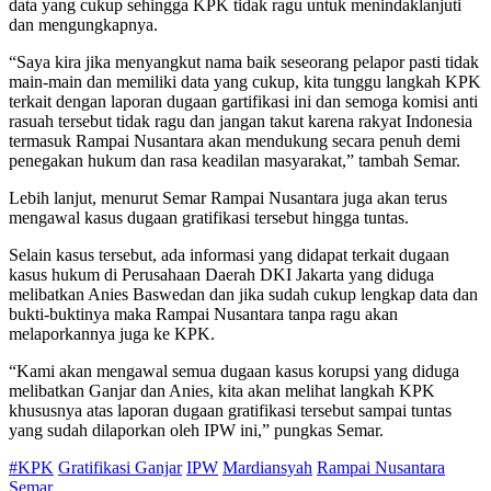
data yang cukup sehingga KPK tidak ragu untuk menindaklanjuti
dan mengungkapnya.
“Saya kira jika menyangkut nama baik seseorang pelapor pasti tidak
main-main dan memiliki data yang cukup, kita tunggu langkah KPK
terkait dengan laporan dugaan gartifikasi ini dan semoga komisi anti
rasuah tersebut tidak ragu dan jangan takut karena rakyat Indonesia
termasuk Rampai Nusantara akan mendukung secara penuh demi
penegakan hukum dan rasa keadilan masyarakat,” tambah Semar.
Lebih lanjut, menurut Semar Rampai Nusantara juga akan terus
mengawal kasus dugaan gratifikasi tersebut hingga tuntas.
Selain kasus tersebut, ada informasi yang didapat terkait dugaan
kasus hukum di Perusahaan Daerah DKI Jakarta yang diduga
melibatkan Anies Baswedan dan jika sudah cukup lengkap data dan
bukti-buktinya maka Rampai Nusantara tanpa ragu akan
melaporkannya juga ke KPK.
“Kami akan mengawal semua dugaan kasus korupsi yang diduga
melibatkan Ganjar dan Anies, kita akan melihat langkah KPK
khususnya atas laporan dugaan gratifikasi tersebut sampai tuntas
yang sudah dilaporkan oleh IPW ini,” pungkas Semar.
#KPK
Gratifikasi Ganjar
IPW
Mardiansyah
Rampai Nusantara
Semar