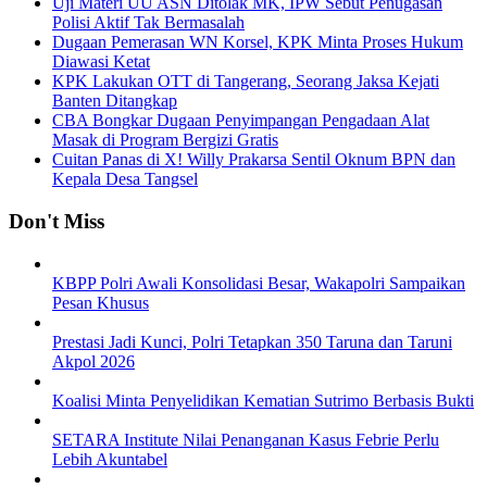
Uji Materi UU ASN Ditolak MK, IPW Sebut Penugasan
Polisi Aktif Tak Bermasalah
Dugaan Pemerasan WN Korsel, KPK Minta Proses Hukum
Diawasi Ketat
KPK Lakukan OTT di Tangerang, Seorang Jaksa Kejati
Banten Ditangkap
CBA Bongkar Dugaan Penyimpangan Pengadaan Alat
Masak di Program Bergizi Gratis
Cuitan Panas di X! Willy Prakarsa Sentil Oknum BPN dan
Kepala Desa Tangsel
Don't Miss
KBPP Polri Awali Konsolidasi Besar, Wakapolri Sampaikan
Pesan Khusus
Prestasi Jadi Kunci, Polri Tetapkan 350 Taruna dan Taruni
Akpol 2026
Koalisi Minta Penyelidikan Kematian Sutrimo Berbasis Bukti
SETARA Institute Nilai Penanganan Kasus Febrie Perlu
Lebih Akuntabel