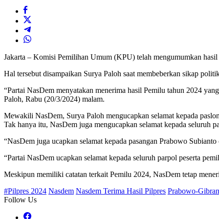
Jakarta – Komisi Pemilihan Umum (KPU) telah mengumumkan hasil re
Hal tersebut disampaikan Surya Paloh saat membeberkan sikap polit
“Partai NasDem menyatakan menerima hasil Pemilu tahun 2024 yang te
Paloh, Rabu (20/3/2024) malam.
Mewakili NasDem, Surya Paloh mengucapkan selamat kepada paslon 
Tak hanya itu, NasDem juga mengucapkan selamat kepada seluruh pa
“NasDem juga ucapkan selamat kepada pasangan Prabowo Subianto 
“Partai NasDem ucapkan selamat kepada seluruh parpol peserta pemilu
Meskipun memiliki catatan terkait Pemilu 2024, NasDem tetap mene
#Pilpres 2024
Nasdem
Nasdem Terima Hasil Pilpres
Prabowo-Gibra
Follow Us