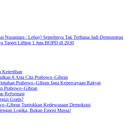
Nusantara : Lebay! Sepertinya Tak Terbiasa Jadi Demonstran
a Target Lifting 1 Juta BOPD di 2030
 Ketertiban
judkan 8 Asta Cita Prabowo–Gibran
rintahan Prabowo–Gibran Jaga Kepercayaan Rakyat
han Prabowo–Gibran
an Reformasi
izi Gratis?
owo–Gibran Tunjukkan Kedewasaan Demokrasi
 dengan Logika, Bukan Emosi Massa!