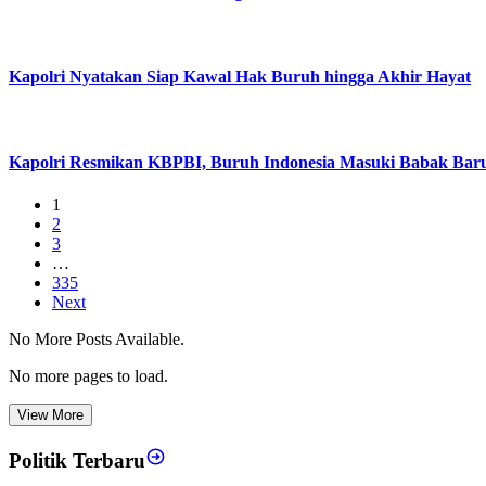
Kapolri Nyatakan Siap Kawal Hak Buruh hingga Akhir Hayat
Kapolri Resmikan KBPBI, Buruh Indonesia Masuki Babak Bar
1
2
3
…
335
Next
No More Posts Available.
No more pages to load.
View More
Politik Terbaru