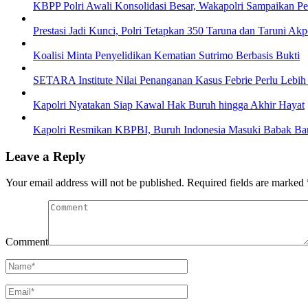
KBPP Polri Awali Konsolidasi Besar, Wakapolri Sampaikan P
Prestasi Jadi Kunci, Polri Tetapkan 350 Taruna dan Taruni Ak
Koalisi Minta Penyelidikan Kematian Sutrimo Berbasis Bukti
SETARA Institute Nilai Penanganan Kasus Febrie Perlu Lebih
Kapolri Nyatakan Siap Kawal Hak Buruh hingga Akhir Hayat
Kapolri Resmikan KBPBI, Buruh Indonesia Masuki Babak Ba
Leave a Reply
Your email address will not be published.
Required fields are marked
Comment