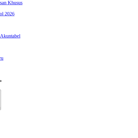
esan Khusus
pol 2026
 Akuntabel
ru
*