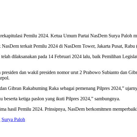
kapitulasi Pemilu 2024. Ketua Umum Partai NasDem Surya Paloh meny
ik NasDem terkait Pemilu 2024 di NasDem Tower, Jakarta Pusat, Rabu 
lah dilaksanakan pada 14 Februari 2024 lalu, baik Pemilihan Legisla
presiden dan wakil presiden nomor urut 2 Prabowo Subianto dan Gib
rpol.
dan Gibran Rakabuming Raka sebagai pemenang Pilpres 2024,” ujarny
 beserta ketiga paslon yang ikuti Pilpres 2024,” sambungnya.
rima hasil Pemilu 2024. Prinsipnya, NasDem berkomitmen memperbaiki
n
Surya Paloh