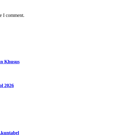
me I comment.
an Khusus
ol 2026
Akuntabel