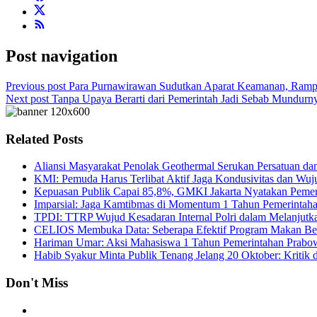
Post navigation
Previous post
Para Purnawirawan Sudutkan Aparat Keamanan, Rampai 
Next post
Tanpa Upaya Berarti dari Pemerintah Jadi Sebab Mundurny
Related Posts
Aliansi Masyarakat Penolak Geothermal Serukan Persatuan dan
KMI: Pemuda Harus Terlibat Aktif Jaga Kondusivitas dan Wu
Kepuasan Publik Capai 85,8%, GMKI Jakarta Nyatakan Peme
Imparsial: Jaga Kamtibmas di Momentum 1 Tahun Pemerinta
TPDI: TTRP Wujud Kesadaran Internal Polri dalam Melanjutk
CELIOS Membuka Data: Seberapa Efektif Program Makan Berg
Hariman Umar: Aksi Mahasiswa 1 Tahun Pemerintahan Prab
Habib Syakur Minta Publik Tenang Jelang 20 Oktober: Kritik
Don't Miss