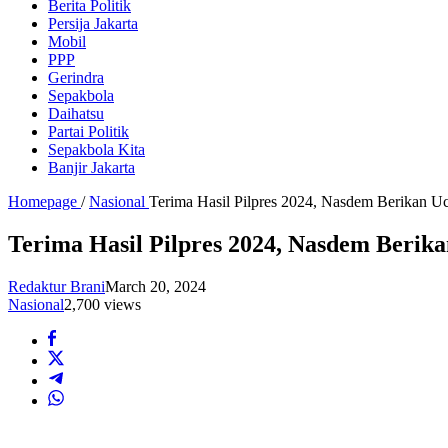
Berita Politik
Persija Jakarta
Mobil
PPP
Gerindra
Sepakbola
Daihatsu
Partai Politik
Sepakbola Kita
Banjir Jakarta
Homepage
/
Nasional
Terima Hasil Pilpres 2024, Nasdem Berikan U
Terima Hasil Pilpres 2024, Nasdem Beri
Redaktur Brani
March 20, 2024
Nasional
2,700 views