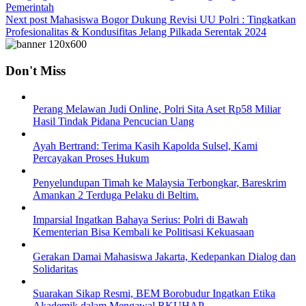
Pemerintah
Next post
Mahasiswa Bogor Dukung Revisi UU Polri : Tingkatkan
Profesionalitas & Kondusifitas Jelang Pilkada Serentak 2024
Don't Miss
Perang Melawan Judi Online, Polri Sita Aset Rp58 Miliar
Hasil Tindak Pidana Pencucian Uang
Ayah Bertrand: Terima Kasih Kapolda Sulsel, Kami
Percayakan Proses Hukum
Penyelundupan Timah ke Malaysia Terbongkar, Bareskrim
Amankan 2 Terduga Pelaku di Beltim.
Imparsial Ingatkan Bahaya Serius: Polri di Bawah
Kementerian Bisa Kembali ke Politisasi Kekuasaan
Gerakan Damai Mahasiswa Jakarta, Kedepankan Dialog dan
Solidaritas
Suarakan Sikap Resmi, BEM Borobudur Ingatkan Etika
Akademik dalam Mengawal RKUHAP