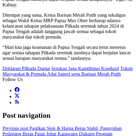
Kabiay.
Ditempat yang sama, Ketua Barisan Merah Putih yang sekaligus
sebagai Wakil Ketua MRP Papua Max Ohee berharap adanya
kelancaran tahapan pelaksanaan Pilkada serentak tahun 2024 di
Papua Tengah adalah tanggung jawab semua sebagai tokoh
masyarakat dan tokoh pemuda.
“Mari kita jaga keamanan di Papua Tengah secara terus menerus
agar semua tahapan Pilkada serentak nantinya dapat berjalan lancar
sesuai harapan masyarakat semua,” tandasnya.
Deklarasi Pilkada Damai
Serukan Jaga Kamtibmas Kondusif
Tokoh
Masyarakat & Pemuda Adat Saireri serta Barisan Merah Putih
Follow Us
Post navigation
Previous post
Pastikan Stok & Harga Beras Stabil, Paguyuban
Pedagang Beras Pasar Johar Karawang Dukung Program