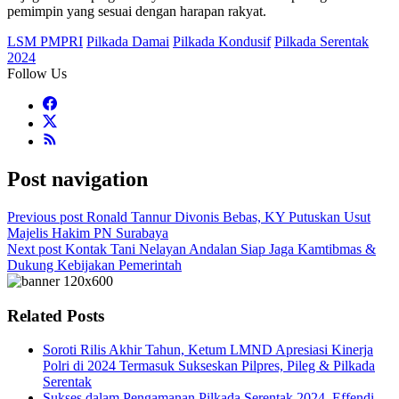
pemimpin yang sesuai dengan harapan rakyat.
LSM PMPRI
Pilkada Damai
Pilkada Kondusif
Pilkada Serentak
2024
Follow Us
Post navigation
Previous post
Ronald Tannur Divonis Bebas, KY Putuskan Usut
Majelis Hakim PN Surabaya
Next post
Kontak Tani Nelayan Andalan Siap Jaga Kamtibmas &
Dukung Kebijakan Pemerintah
Related Posts
Soroti Rilis Akhir Tahun, Ketum LMND Apresiasi Kinerja
Polri di 2024 Termasuk Sukseskan Pilpres, Pileg & Pilkada
Serentak
Sukses dalam Pengamanan Pilkada Serentak 2024, Effendi