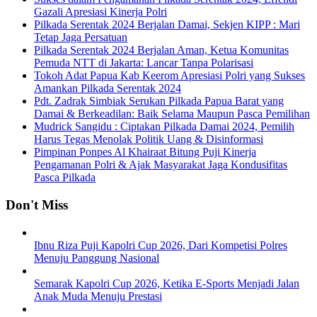
Gazali Apresiasi Kinerja Polri
Pilkada Serentak 2024 Berjalan Damai, Sekjen KIPP : Mari
Tetap Jaga Persatuan
Pilkada Serentak 2024 Berjalan Aman, Ketua Komunitas
Pemuda NTT di Jakarta: Lancar Tanpa Polarisasi
Tokoh Adat Papua Kab Keerom Apresiasi Polri yang Sukses
Amankan Pilkada Serentak 2024
Pdt. Zadrak Simbiak Serukan Pilkada Papua Barat yang
Damai & Berkeadilan: Baik Selama Maupun Pasca Pemilihan
Mudrick Sangidu : Ciptakan Pilkada Damai 2024, Pemilih
Harus Tegas Menolak Politik Uang & Disinformasi
Pimpinan Ponpes Al Khairaat Bitung Puji Kinerja
Pengamanan Polri & Ajak Masyarakat Jaga Kondusifitas
Pasca Pilkada
Don't Miss
Ibnu Riza Puji Kapolri Cup 2026, Dari Kompetisi Polres
Menuju Panggung Nasional
Semarak Kapolri Cup 2026, Ketika E-Sports Menjadi Jalan
Anak Muda Menuju Prestasi