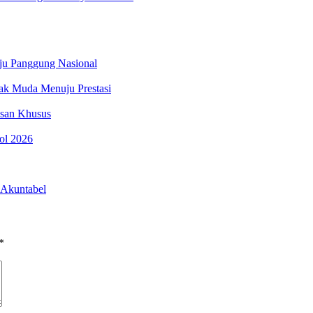
uju Panggung Nasional
nak Muda Menuju Prestasi
esan Khusus
pol 2026
 Akuntabel
*