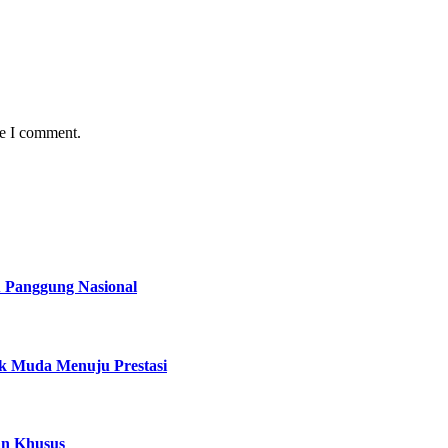
me I comment.
u Panggung Nasional
ak Muda Menuju Prestasi
an Khusus