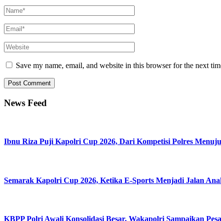
Save my name, email, and website in this browser for the next ti
News Feed
Ibnu Riza Puji Kapolri Cup 2026, Dari Kompetisi Polres Menuj
Semarak Kapolri Cup 2026, Ketika E-Sports Menjadi Jalan An
KBPP Polri Awali Konsolidasi Besar, Wakapolri Sampaikan Pes