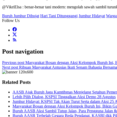
@VikriElsa : benar-benar tani modern: mengolah sawah sambil turun
Buruh Jumhur Dihujat
Hari Tani Ditunggangi
Jumhur Hidayat
Warga
Follow Us
Post navigation
Previous post
Masyarakat Bosan dengan Aksi Kelompok Buruh Ini, Bi
Next post
Ribuan Masyarakat Antusias Ikuti Senam Bahagia Bersam
Related Posts
AASB Ajak Buruh Jaga Kamtibmas Menjelang Setahun Pemer
Lebih Pilih Dialog, KSPSI Tinggalkan Aksi Demo 28 Agustus
Jumhur Hidayat: KSPSI Tak Akan Turut Serta dalam Aksi 25 
Masyarakat Bosan dengan Aksi Kelompok Buruh Ini, Bikin Ga
Buruh AASB Aksi Sambil Tutup Jalan, Para Pengguna Jalan & 
Buruh AASB Terbelah Gegara Beda Pendapat, KASBI dkk Pili