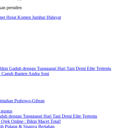
kan presiden
net Hujat Konten Jumhur Hidayat
kin Gaduh dengan Tunggangi Hari Tani Demi Elite Tertentu
a Cagub Banten Andra Soni
intahan Prabowo-Gibran
Agustus
duh dengan Tunggangi Hari Tani Demi Elite Tertentu
Ojek Online : Bikin Macet Total!
h Pulang & Sisanya Bertahan