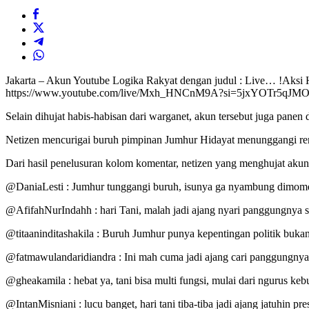
Jakarta – Akun Youtube Logika Rakyat dengan judul : Live… !Aksi Ha
https://www.youtube.com/live/Mxh_HNCnM9A?si=5jxYOTr5qJMOs1D0
Selain dihujat habis-habisan dari warganet, akun tersebut juga panen 
Netizen mencurigai buruh pimpinan Jumhur Hidayat menunggangi renc
Dari hasil penelusuran kolom komentar, netizen yang menghujat akun d
@DaniaLesti : Jumhur tunggangi buruh, isunya ga nyambung dimomen
@AfifahNurIndahh : hari Tani, malah jadi ajang nyari panggungnya 
@titaaninditashakila : Buruh Jumhur punya kepentingan politik bukan
@fatmawulandaridiandra : Ini mah cuma jadi ajang cari panggungny
@gheakamila : hebat ya, tani bisa multi fungsi, mulai dari ngurus ke
@IntanMisniani : lucu banget, hari tani tiba-tiba jadi ajang jatuhin pr