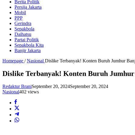
Berita Politik
Persija Jakarta
Mobil
PPP
Gerindra
Sepakbola
Daihatsu
Partai Politik
Sepakbola Kita
Banjir Jakarta
Homepage
/
Nasional
Dislike Terbanyak! Konten Buruh Jumhur Banj
Dislike Terbanyak! Konten Buruh Jumhur
Redaktur Brani
September 20, 2024
September 20, 2024
Nasional
402 views