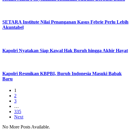
SETARA Institute Nilai Penanganan Kasus Febrie Perlu Lebih
Akuntabel
Kapolri Nyatakan Siap Kawal Hak Buruh hingga Akhir Hayat
Kapolri Resmikan KBPBI, Buruh Indonesia Masuki Babak
Baru
1
2
3
…
335
Next
No More Posts Available.