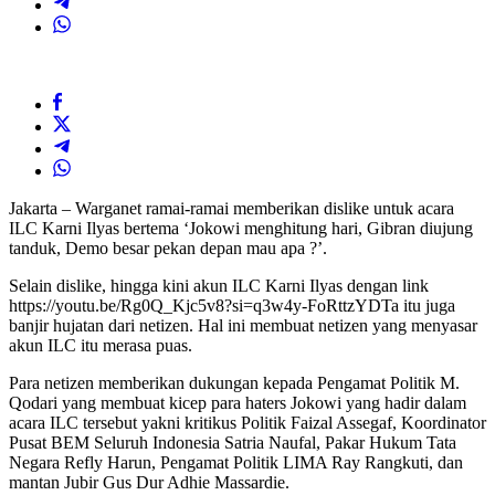
Jakarta – Warganet ramai-ramai memberikan dislike untuk acara
ILC Karni Ilyas bertema ‘Jokowi menghitung hari, Gibran diujung
tanduk, Demo besar pekan depan mau apa ?’.
Selain dislike, hingga kini akun ILC Karni Ilyas dengan link
https://youtu.be/Rg0Q_Kjc5v8?si=q3w4y-FoRttzYDTa itu juga
banjir hujatan dari netizen. Hal ini membuat netizen yang menyasar
akun ILC itu merasa puas.
Para netizen memberikan dukungan kepada Pengamat Politik M.
Qodari yang membuat kicep para haters Jokowi yang hadir dalam
acara ILC tersebut yakni kritikus Politik Faizal Assegaf, Koordinator
Pusat BEM Seluruh Indonesia Satria Naufal, Pakar Hukum Tata
Negara Refly Harun, Pengamat Politik LIMA Ray Rangkuti, dan
mantan Jubir Gus Dur Adhie Massardie.