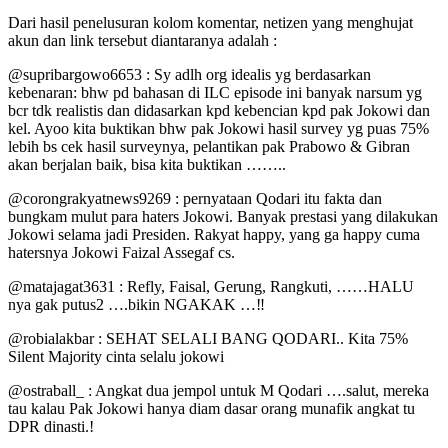
Dari hasil penelusuran kolom komentar, netizen yang menghujat
akun dan link tersebut diantaranya adalah :
@supribargowo6653 : Sy adlh org idealis yg berdasarkan
kebenaran: bhw pd bahasan di ILC episode ini banyak narsum yg
bcr tdk realistis dan didasarkan kpd kebencian kpd pak Jokowi dan
kel. Ayoo kita buktikan bhw pak Jokowi hasil survey yg puas 75%
lebih bs cek hasil surveynya, pelantikan pak Prabowo & Gibran
akan berjalan baik, bisa kita buktikan ……..
@corongrakyatnews9269 : pernyataan Qodari itu fakta dan
bungkam mulut para haters Jokowi. Banyak prestasi yang dilakukan
Jokowi selama jadi Presiden. Rakyat happy, yang ga happy cuma
hatersnya Jokowi Faizal Assegaf cs.
@matajagat3631 : Refly, Faisal, Gerung, Rangkuti, ……HALU
nya gak putus2 ….bikin NGAKAK …‼️
@robialakbar : SEHAT SELALI BANG QODARI.. Kita 75%
Silent Majority cinta selalu jokowi
@ostraball_ : Angkat dua jempol untuk M Qodari ….salut, mereka
tau kalau Pak Jokowi hanya diam dasar orang munafik angkat tu
DPR dinasti.!