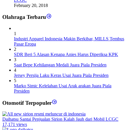
LCGC
February 20, 2018
Olahraga Terbaru
1
Industri Apparel Indonesia Makin Berkibar, MILLS Tembus
Pasar Eropa
2
SDR Beri 5 Alasan Kenapa Anies Harus Diperiksa KPK
3
Saat Bepe Kehilangan Medali Juara Piala Presiden
4
Jersey Persija Laku Keras Usai Juara Piala Presiden
5
Marko Simic Kelelahan Usai Arak arakan Juara Piala
Presiden
Otomotif Terpopuler
Daihatsu Santai Penjualan Sirion Kalah Jauh dari Mobil LCGC
17,171 views