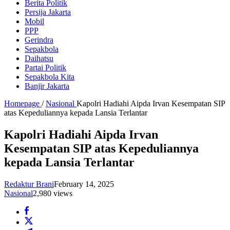
Berita Politik
Persija Jakarta
Mobil
PPP
Gerindra
Sepakbola
Daihatsu
Partai Politik
Sepakbola Kita
Banjir Jakarta
Homepage
/
Nasional
Kapolri Hadiahi Aipda Irvan Kesempatan SIP
atas Kepeduliannya kepada Lansia Terlantar
Kapolri Hadiahi Aipda Irvan
Kesempatan SIP atas Kepeduliannya
kepada Lansia Terlantar
Redaktur Brani
February 14, 2025
Nasional
2,980 views