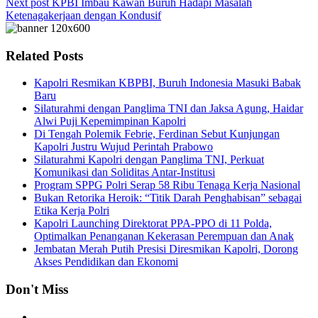
Next post
KPBI Imbau Kawan Buruh Hadapi Masalah
Ketenagakerjaan dengan Kondusif
Related Posts
Kapolri Resmikan KBPBI, Buruh Indonesia Masuki Babak
Baru
Silaturahmi dengan Panglima TNI dan Jaksa Agung, Haidar
Alwi Puji Kepemimpinan Kapolri
Di Tengah Polemik Febrie, Ferdinan Sebut Kunjungan
Kapolri Justru Wujud Perintah Prabowo
Silaturahmi Kapolri dengan Panglima TNI, Perkuat
Komunikasi dan Soliditas Antar-Institusi
Program SPPG Polri Serap 58 Ribu Tenaga Kerja Nasional
Bukan Retorika Heroik: “Titik Darah Penghabisan” sebagai
Etika Kerja Polri
Kapolri Launching Direktorat PPA-PPO di 11 Polda,
Optimalkan Penanganan Kekerasan Perempuan dan Anak
Jembatan Merah Putih Presisi Diresmikan Kapolri, Dorong
Akses Pendidikan dan Ekonomi
Don't Miss