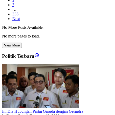
2
3
…
335
Next
No More Posts Available.
No more pages to load.
View More
Politik Terbaru
Ini Dia Hubungan Partai Garuda dengan Gerindra