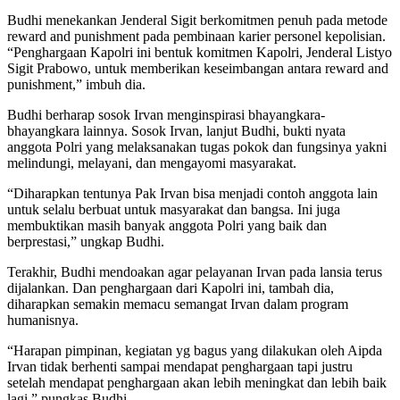
Budhi menekankan Jenderal Sigit berkomitmen penuh pada metode
reward and punishment pada pembinaan karier personel kepolisian.
“⁠Penghargaan Kapolri ini bentuk komitmen Kapolri, Jenderal Listyo
Sigit Prabowo, untuk memberikan keseimbangan antara reward and
punishment,” imbuh dia.
Budhi berharap sosok Irvan menginspirasi bhayangkara-
bhayangkara lainnya. Sosok Irvan, lanjut Budhi, bukti nyata
anggota Polri yang melaksanakan tugas pokok dan fungsinya yakni
melindungi, melayani, dan mengayomi masyarakat.
“⁠Diharapkan tentunya Pak Irvan bisa menjadi contoh anggota lain
untuk selalu berbuat untuk masyarakat dan bangsa. ⁠Ini juga
membuktikan masih banyak anggota Polri yang baik dan
berprestasi,” ungkap Budhi.
Terakhir, Budhi mendoakan agar pelayanan Irvan pada lansia terus
dijalankan. Dan penghargaan dari Kapolri ini, tambah dia,
diharapkan semakin memacu semangat Irvan dalam program
humanisnya.
“⁠Harapan pimpinan, kegiatan yg bagus yang dilakukan oleh Aipda
Irvan tidak berhenti sampai mendapat penghargaan tapi justru
setelah mendapat penghargaan akan lebih meningkat dan lebih baik
lagi,” pungkas Budhi.