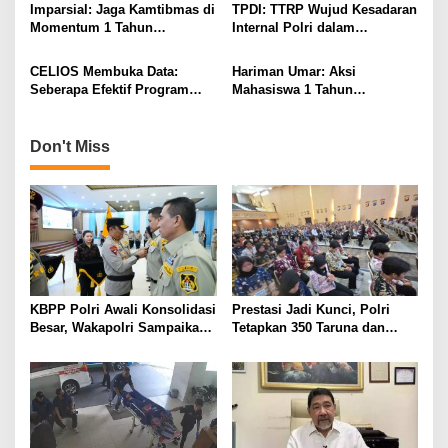
Prabowo–Gibran
Prabowo–Gibran Jaga
i
Imparsial: Jaga Kamtibmas di
TPDI: TTRP Wujud Kesadaran
Kepercayaan Rakyat
Momentum 1 Tahun
Internal Polri dalam
o
Pemerintahan Prabowo–
Melanjutkan Reformasi
n
Gibran
CELIOS Membuka Data:
Hariman Umar: Aksi
Seberapa Efektif Program
Mahasiswa 1 Tahun
Makan Bergizi Gratis?
Pemerintahan Prabowo–
Gibran Tunjukkan
Kedewasaan Demokrasi
Don't Miss
KBPP Polri Awali Konsolidasi
Prestasi Jadi Kunci, Polri
Besar, Wakapolri Sampaikan
Tetapkan 350 Taruna dan
Pesan Khusus
Taruni Akpol 2026