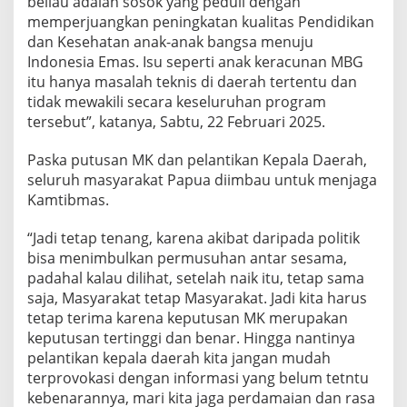
beliau adalah sosok yang peduli dengan
o
memperjuangkan peningkatan kualitas Pendidikan
n
dan Kesehatan anak-anak bangsa menuju
g
Indonesia Emas. Isu seperti anak keracunan MBG
a
I
itu hanya masalah teknis di daerah tertentu dan
n
tidak mewakili secara keseluruhan program
g
tersebut”, katanya, Sabtu, 22 Februari 2025.
a
t
Paska putusan MK dan pelantikan Kepala Daerah,
k
a
seluruh masyarakat Papua diimbau untuk menjaga
n
Kamtibmas.
J
a
“Jadi tetap tenang, karena akibat daripada politik
g
bisa menimbulkan permusuhan antar sesama,
a
K
padahal kalau dilihat, setelah naik itu, tetap sama
a
saja, Masyarakat tetap Masyarakat. Jadi kita harus
m
tetap terima karena keputusan MK merupakan
t
keputusan tertinggi dan benar. Hingga nantinya
i
b
pelantikan kepala daerah kita jangan mudah
m
terprovokasi dengan informasi yang belum tetntu
a
kebenarannya, mari kita jaga perdamaian dan rasa
s