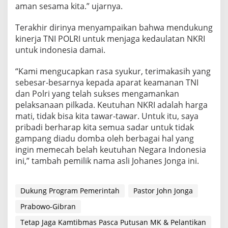
aman sesama kita.” ujarnya.
J
e
l
Terakhir dirinya menyampaikan bahwa mendukung
a
kinerja TNI POLRI untuk menjaga kedaulatan NKRI
n
untuk indonesia damai.
g
-
“Kami mengucapkan rasa syukur, terimakasih yang
P
a
sebesar-besarnya kepada aparat keamanan TNI
s
dan Polri yang telah sukses mengamankan
c
pelaksanaan pilkada. Keutuhan NKRI adalah harga
a
mati, tidak bisa kita tawar-tawar. Untuk itu, saya
P
pribadi berharap kita semua sadar untuk tidak
u
t
gampang diadu domba oleh berbagai hal yang
u
ingin memecah belah keutuhan Negara Indonesia
s
ini,” tambah pemilik nama asli Johanes Jonga ini.
a
n
M
Dukung Program Pemerintah
Pastor John Jonga
K
&
Prabowo-Gibran
P
e
Tetap Jaga Kamtibmas Pasca Putusan MK & Pelantikan