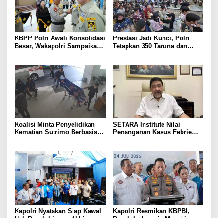
KBPP Polri Awali Konsolidasi
Prestasi Jadi Kunci, Polri
Besar, Wakapolri Sampaikan
Tetapkan 350 Taruna dan
Pesan Khusus
Taruni Akpol 2026
Koalisi Minta Penyelidikan
SETARA Institute Nilai
Kematian Sutrimo Berbasis
Penanganan Kasus Febrie
Bukti
Perlu Lebih Akuntabel
Kapolri Nyatakan Siap Kawal
Kapolri Resmikan KBPBI,