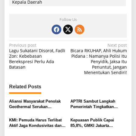
l
Kepala Daerah
a
n
t
Follow Us
i
k
a
n
K
P
Previous post
Next post
a
Lagu Sukatani Disorot, Fadli
Bicara RKUHAP, Ahli Hukum
o
d
Zon: Kebebasan
Pidana : Namanya Polisi Itu
a
Berekspresi Perlu Ada
Penyidik, Jaksa Itu
s
Batasan
Penuntut, Jangan
t
Menentukan Sendiri!
n
Related Posts
a
v
Aliansi Masyarakat Penolak
APTRI Sambut Langkah
i
Geothermal Serukan
Pemerintah Tingkatkan
Persatuan dan Ketertiban
Standar Produksi Gula
g
KMI: Pemuda Harus Terlibat
Kepuasan Publik Capai
a
Aktif Jaga Kondusivitas dan
85,8%, GMKI Jakarta
t
Wujudkan 8 Asta Cita
Nyatakan Pemerintahan