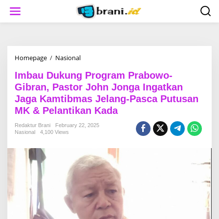
S
k
i
p
t
o
c
Homepage
/
Nasional
I
o
m
n
Imbau Dukung Program Prabowo-
b
t
a
Gibran, Pastor John Jonga Ingatkan
e
u
Jaga Kamtibmas Jelang-Pasca Putusan
n
D
t
MK & Pelantikan Kada
u
k
Redaktur Brani
February 22, 2025
u
Nasional
4,100 Views
n
g
P
r
o
g
r
a
m
P