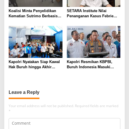
Koalisi Minta Penyelidikan
SETARA Institute Nilai
Kematian Sutrimo Berbasis
Penanganan Kasus Febrie
Bukti
Perlu Lebih Akuntabel
Kapolri Nyatakan Siap Kawal
Kapolri Resmikan KBPBI,
Hak Buruh hingga Akhir
Buruh Indonesia Masuki
Hayat
Babak Baru
Leave a Reply
Your email address will not be published.
Required fields are marked
*