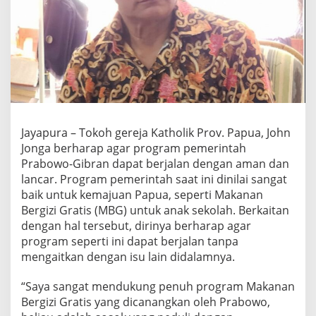
r
a
b
o
w
o
-
G
i
b
Jayapura – Tokoh gereja Katholik Prov. Papua, John
r
Jonga berharap agar program pemerintah
a
n
Prabowo-Gibran dapat berjalan dengan aman dan
,
lancar. Program pemerintah saat ini dinilai sangat
P
baik untuk kemajuan Papua, seperti Makanan
a
Bergizi Gratis (MBG) untuk anak sekolah. Berkaitan
s
t
dengan hal tersebut, dirinya berharap agar
o
program seperti ini dapat berjalan tanpa
r
mengaitkan dengan isu lain didalamnya.
J
o
“Saya sangat mendukung penuh program Makanan
h
n
Bergizi Gratis yang dicanangkan oleh Prabowo,
J