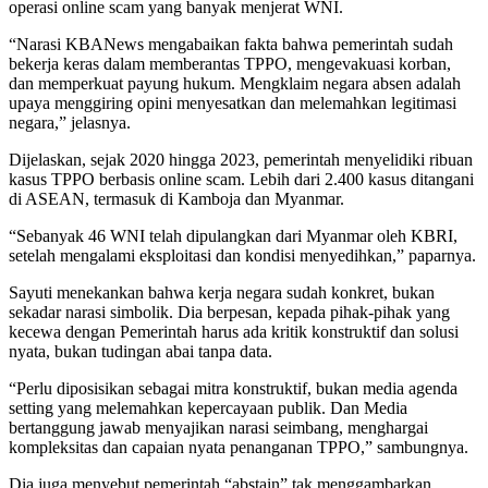
operasi online scam yang banyak menjerat WNI.
“Narasi KBANews mengabaikan fakta bahwa pemerintah sudah
bekerja keras dalam memberantas TPPO, mengevakuasi korban,
dan memperkuat payung hukum. Mengklaim negara absen adalah
upaya menggiring opini menyesatkan dan melemahkan legitimasi
negara,” jelasnya.
Dijelaskan, sejak 2020 hingga 2023, pemerintah menyelidiki ribuan
kasus TPPO berbasis online scam. Lebih dari 2.400 kasus ditangani
di ASEAN, termasuk di Kamboja dan Myanmar.
“Sebanyak 46 WNI telah dipulangkan dari Myanmar oleh KBRI,
setelah mengalami eksploitasi dan kondisi menyedihkan,” paparnya.
Sayuti menekankan bahwa kerja negara sudah konkret, bukan
sekadar narasi simbolik. Dia berpesan, kepada pihak-pihak yang
kecewa dengan Pemerintah harus ada kritik konstruktif dan solusi
nyata, bukan tudingan abai tanpa data.
“Perlu diposisikan sebagai mitra konstruktif, bukan media agenda
setting yang melemahkan kepercayaan publik. Dan Media
bertanggung jawab menyajikan narasi seimbang, menghargai
kompleksitas dan capaian nyata penanganan TPPO,” sambungnya.
Dia juga menyebut pemerintah “abstain” tak menggambarkan