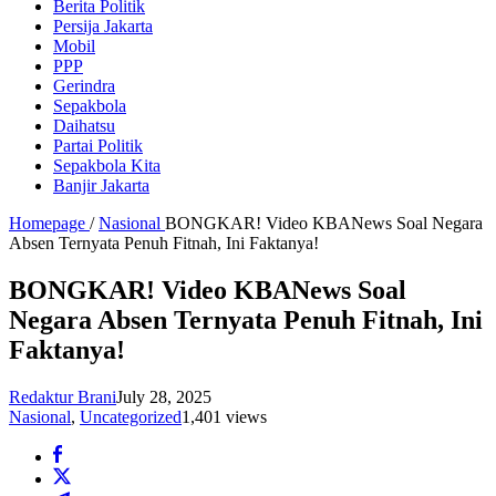
Berita Politik
Persija Jakarta
Mobil
PPP
Gerindra
Sepakbola
Daihatsu
Partai Politik
Sepakbola Kita
Banjir Jakarta
Homepage
/
Nasional
BONGKAR! Video KBANews Soal Negara
Absen Ternyata Penuh Fitnah, Ini Faktanya!
BONGKAR! Video KBANews Soal
Negara Absen Ternyata Penuh Fitnah, Ini
Faktanya!
Redaktur Brani
July 28, 2025
Nasional
,
Uncategorized
1,401 views