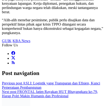
kenyataan lapangan. Kerja diplomasi, penegakan hukum, dan
perlindungan warga negara telah dilakukan, meski tantangannya
berat.
“Alih-alih menebar pesimisme, publik perlu disajikan data dan
perspektif lintas pihak agar krisis TPPO ditangani secara
komprehensif bukan hanya dikonstruksi sebagai kegagalan negara,”
pungkasnya.
GUIK
KBA News
Follow Us
Post navigation
Previous post
ASLI: Logistik yang Transparan dan Efisien, Kunci
Pemerataan Pembangunan
Next post
FRONTAL Jatim Rayakan HUT Bhayangkara ke-79,
Harap Polri Makin Humanis dan Profesional