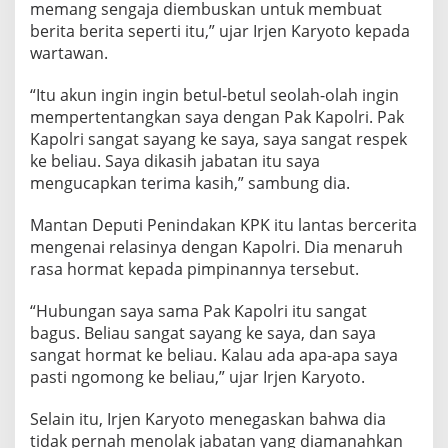
memang sengaja diembuskan untuk membuat
a
berita berita seperti itu,” ujar Irjen Karyoto kepada
n
g
wartawan.
a
t
“Itu akun ingin ingin betul-betul seolah-olah ingin
S
mempertentangkan saya dengan Pak Kapolri. Pak
a
Kapolri sangat sayang ke saya, saya sangat respek
y
a
ke beliau. Saya dikasih jabatan itu saya
n
mengucapkan terima kasih,” sambung dia.
g
k
Mantan Deputi Penindakan KPK itu lantas bercerita
e
mengenai relasinya dengan Kapolri. Dia menaruh
S
a
rasa hormat kepada pimpinannya tersebut.
y
a
“Hubungan saya sama Pak Kapolri itu sangat
bagus. Beliau sangat sayang ke saya, dan saya
sangat hormat ke beliau. Kalau ada apa-apa saya
pasti ngomong ke beliau,” ujar Irjen Karyoto.
Selain itu, Irjen Karyoto menegaskan bahwa dia
tidak pernah menolak jabatan yang diamanahkan