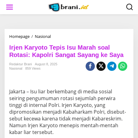
S
k
i
p
t
o
c
Homepage
/
Nasional
I
o
r
n
Irjen Karyoto Tepis Isu Marah soal
j
t
e
Rotasi: Kapolri Sangat Sayang ke Saya
e
n
n
K
Redaktur Brani
August 8, 2025
t
Nasional
859 Views
a
r
y
o
Jakarta – Isu liar berkembang di media sosial
t
o
seiring pengumuman rotasi sejumlah perwira
T
tinggi di internal Polri. Irjen Karyoto, yang
e
dipromosikan menjadi Kabaharkam Polri, disebut-
p
sebut kecewa karena tidak menjadi Kabareskrim.
i
Namun Irjen Karyoto menepis mentah-mentah
s
I
kabar liar tersebut.
s