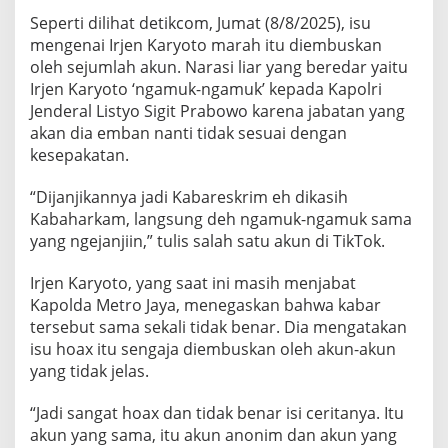
u
Seperti dilihat detikcom, Jumat (8/8/2025), isu
M
mengenai Irjen Karyoto marah itu diembuskan
a
oleh sejumlah akun. Narasi liar yang beredar yaitu
r
a
Irjen Karyoto ‘ngamuk-ngamuk’ kepada Kapolri
h
Jenderal Listyo Sigit Prabowo karena jabatan yang
s
akan dia emban nanti tidak sesuai dengan
o
kesepakatan.
a
l
R
“Dijanjikannya jadi Kabareskrim eh dikasih
o
Kabaharkam, langsung deh ngamuk-ngamuk sama
t
yang ngejanjiin,” tulis salah satu akun di TikTok.
a
s
Irjen Karyoto, yang saat ini masih menjabat
i
:
Kapolda Metro Jaya, menegaskan bahwa kabar
K
tersebut sama sekali tidak benar. Dia mengatakan
a
isu hoax itu sengaja diembuskan oleh akun-akun
p
yang tidak jelas.
o
l
r
“Jadi sangat hoax dan tidak benar isi ceritanya. Itu
i
akun yang sama, itu akun anonim dan akun yang
S