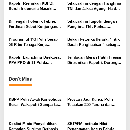
a
Kapolri Resmikan KBPBI,
Silaturahmi dengan Panglima
v
Buruh Indonesia Masuki
TNI dan Jaksa Agung, Haidar
Babak Baru
Alwi Puji Kepemimpinan
i
Kapolri
Di Tengah Polemik Febrie,
Silaturahmi Kapolri dengan
g
Ferdinan Sebut Kunjungan
Panglima TNI, Perkuat
Kapolri Justru Wujud
Komunikasi dan Soliditas
a
Perintah Prabowo
Antar-Institusi
Program SPPG Polri Serap
Bukan Retorika Heroik: “Titik
t
58 Ribu Tenaga Kerja
Darah Penghabisan” sebagai
i
Nasional
Etika Kerja Polri
o
Kapolri Launching Direktorat
Jembatan Merah Putih Presisi
PPA-PPO di 11 Polda,
Diresmikan Kapolri, Dorong
n
Optimalkan Penanganan
Akses Pendidikan dan
Kekerasan Perempuan dan
Ekonomi
Anak
Don't Miss
KBPP Polri Awali Konsolidasi
Prestasi Jadi Kunci, Polri
Besar, Wakapolri Sampaikan
Tetapkan 350 Taruna dan
Pesan Khusus
Taruni Akpol 2026
Koalisi Minta Penyelidikan
SETARA Institute Nilai
Kematian Sutrimo Berbasis
Penanganan Kasus Febrie