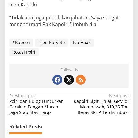
oleh Kapolri.
“Tidak ada juga penolakan jabatan. Saya sangat
menghormati Pak Kapolri,” imbuh dia.
#Kapolri
Irjen Karyoto
Isu Hoax
Rotasi Polri
Follow Us
P
Previous post
Next post
Polri dan Bulog Luncurkan
Kapolri Sigit Tinjau GPM di
o
Gerakan Pangan Murah
Mempawah, 310,25 Ton
Jaga Stabilitas Harga
Beras SPHP Terdistribusi
s
t
Related Posts
n