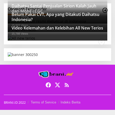
Daihatsu Santai Penjualan Sirion Kalah Jauh
Otomotif Terpopuler
dari Mobil LCGC
Belum Pakai CVT, Apa yang Ditakuti Daihatsu
17,171 Views
Indonesia?
15,922 Views
Video Kelemahan dan Kelebihan All New Terios
15,788 Views
BRANI.ID 2022
Terms of Service
Indeks Berita