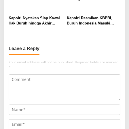
Bukti
Perlu Lebih Akuntabel
Kapolri Nyatakan Siap Kawal
Kapolri Resmikan KBPBI,
Hak Buruh hingga Akhir
Buruh Indonesia Masuki
Hayat
Babak Baru
Leave a Reply
Your email address will not be published.
Required fields are marked
*