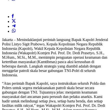
Jakarta – Menindaklanjuti perintah langsung Bapak Kapolri Jenderal
Polisi Listyo Sigit Prabowo, Kepala Kepolisian Negara Republik
Indonesia (Kapolri), Wakil Kepala Kepolisian Negara Republik
Indonesia (Wakapolri) Komjen Pol. Prof. Dr. Dedi Prasetyo, S.H.,
M.Hum., M.Si., M.M., memimpin penguatan operasi keamanan dan
ketertiban masyarakat (Kamtibmas) pasca aksi kerusuhan di
beberapa daerah. Langkah strategis yang diambil adalah dengan
menggelar patroli skala besar gabungan TNI-Polri di seluruh
Indonesia.
“Atas perintah Bapak Kapolri, saya instruksikan seluruh Polda dan
Polres untuk segera melaksanakan patroli skala besar secara
gabungan dengan TNI. Tujuannya jelas: menjamin keamanan
masyarakat dari ancaman para perusuh dan pelaku anarkis. Kami
hadir untuk melindungi setiap jiwa, setiap harta benda, dan setiap
fasilitas milik rakyat,” tegas Wakapolri Komjen Pol. Prof. Dr. Dedi
Prasetyo, S.H., M.Hum., M.Si., M.M., dalam pengarahannya,