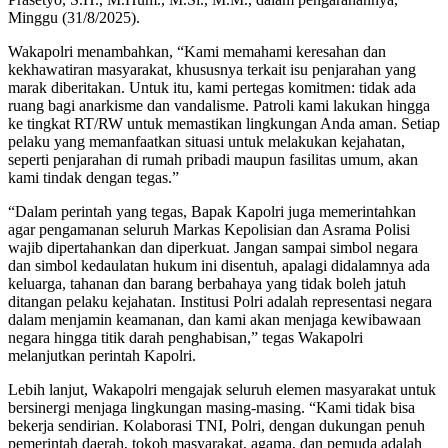
Minggu (31/8/2025).
Wakapolri menambahkan, “Kami memahami keresahan dan
kekhawatiran masyarakat, khususnya terkait isu penjarahan yang
marak diberitakan. Untuk itu, kami pertegas komitmen: tidak ada
ruang bagi anarkisme dan vandalisme. Patroli kami lakukan hingga
ke tingkat RT/RW untuk memastikan lingkungan Anda aman. Setiap
pelaku yang memanfaatkan situasi untuk melakukan kejahatan,
seperti penjarahan di rumah pribadi maupun fasilitas umum, akan
kami tindak dengan tegas.”
“Dalam perintah yang tegas, Bapak Kapolri juga memerintahkan
agar pengamanan seluruh Markas Kepolisian dan Asrama Polisi
wajib dipertahankan dan diperkuat. Jangan sampai simbol negara
dan simbol kedaulatan hukum ini disentuh, apalagi didalamnya ada
keluarga, tahanan dan barang berbahaya yang tidak boleh jatuh
ditangan pelaku kejahatan. Institusi Polri adalah representasi negara
dalam menjamin keamanan, dan kami akan menjaga kewibawaan
negara hingga titik darah penghabisan,” tegas Wakapolri
melanjutkan perintah Kapolri.
Lebih lanjut, Wakapolri mengajak seluruh elemen masyarakat untuk
bersinergi menjaga lingkungan masing-masing. “Kami tidak bisa
bekerja sendirian. Kolaborasi TNI, Polri, dengan dukungan penuh
pemerintah daerah, tokoh masyarakat, agama, dan pemuda adalah