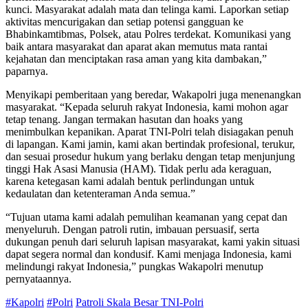
kunci. Masyarakat adalah mata dan telinga kami. Laporkan setiap
aktivitas mencurigakan dan setiap potensi gangguan ke
Bhabinkamtibmas, Polsek, atau Polres terdekat. Komunikasi yang
baik antara masyarakat dan aparat akan memutus mata rantai
kejahatan dan menciptakan rasa aman yang kita dambakan,”
paparnya.
Menyikapi pemberitaan yang beredar, Wakapolri juga menenangkan
masyarakat. “Kepada seluruh rakyat Indonesia, kami mohon agar
tetap tenang. Jangan termakan hasutan dan hoaks yang
menimbulkan kepanikan. Aparat TNI-Polri telah disiagakan penuh
di lapangan. Kami jamin, kami akan bertindak profesional, terukur,
dan sesuai prosedur hukum yang berlaku dengan tetap menjunjung
tinggi Hak Asasi Manusia (HAM). Tidak perlu ada keraguan,
karena ketegasan kami adalah bentuk perlindungan untuk
kedaulatan dan ketenteraman Anda semua.”
“Tujuan utama kami adalah pemulihan keamanan yang cepat dan
menyeluruh. Dengan patroli rutin, imbauan persuasif, serta
dukungan penuh dari seluruh lapisan masyarakat, kami yakin situasi
dapat segera normal dan kondusif. Kami menjaga Indonesia, kami
melindungi rakyat Indonesia,” pungkas Wakapolri menutup
pernyataannya.
#Kapolri
#Polri
Patroli Skala Besar TNI-Polri