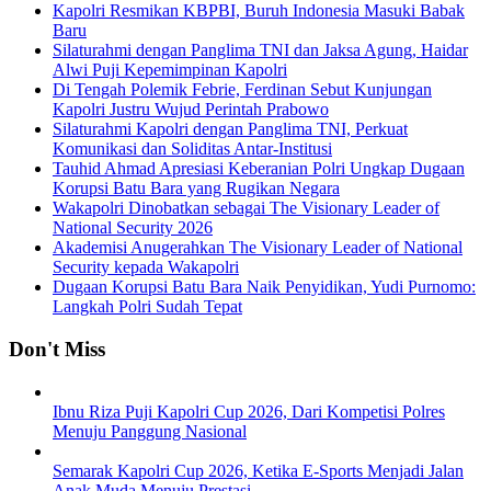
Kapolri Resmikan KBPBI, Buruh Indonesia Masuki Babak
Baru
Silaturahmi dengan Panglima TNI dan Jaksa Agung, Haidar
Alwi Puji Kepemimpinan Kapolri
Di Tengah Polemik Febrie, Ferdinan Sebut Kunjungan
Kapolri Justru Wujud Perintah Prabowo
Silaturahmi Kapolri dengan Panglima TNI, Perkuat
Komunikasi dan Soliditas Antar-Institusi
Tauhid Ahmad Apresiasi Keberanian Polri Ungkap Dugaan
Korupsi Batu Bara yang Rugikan Negara
Wakapolri Dinobatkan sebagai The Visionary Leader of
National Security 2026
Akademisi Anugerahkan The Visionary Leader of National
Security kepada Wakapolri
Dugaan Korupsi Batu Bara Naik Penyidikan, Yudi Purnomo:
Langkah Polri Sudah Tepat
Don't Miss
Ibnu Riza Puji Kapolri Cup 2026, Dari Kompetisi Polres
Menuju Panggung Nasional
Semarak Kapolri Cup 2026, Ketika E-Sports Menjadi Jalan
Anak Muda Menuju Prestasi