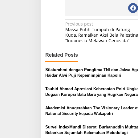
P
Previous post
Massa Putih Tumpah di Patung
o
Kuda, Ramaikan Aksi Bela Palestin
“Indonesia Melawan Genosida”
s
t
Related Posts
n
a
Silaturahmi dengan Panglima TNI dan Jaksa Ag
v
Haidar Alwi Puji Kepemimpinan Kapolri
i
Tauhid Ahmad Apresiasi Keberanian Polri Ungk
g
Dugaan Korupsi Batu Bara yang Rugikan Negara
a
Akademisi Anugerahkan The Visionary Leader o
t
National Security kepada Wakapolri
i
o
Survei IndexMundi Disorot, Burhanuddin Muhta
Beberkan Sejumlah Kelemahan Metodologi
n