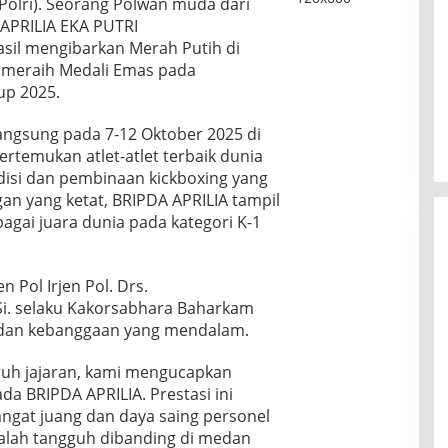
(Polri). Seorang Polwan muda dari
APRILIA EKA PUTRI
il mengibarkan Merah Putih di
 meraih Medali Emas pada
up 2025.
angsung pada 7-12 Oktober 2025 di
rtemukan atlet-atlet terbaik dunia
disi dan pembinaan kickboxing yang
gan yang ketat, BRIPDA APRILIA tampil
bagai juara dunia pada kategori K-1
 Pol Irjen Pol. Drs.
Si. selaku Kakorsabhara Baharkam
 dan kebanggaan yang mendalam.
ruh jajaran, kami mengucapkan
a BRIPDA APRILIA. Prestasi ini
ngat juang dan daya saing personel
 kalah tangguh dibanding di medan