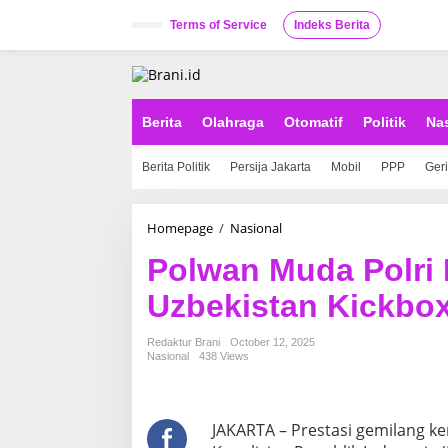
S
k
Terms of Service
Indeks Berita
i
p
t
o
c
Berita
Olahraga
Otomatif
Politik
Na
o
n
Berita Politik
Persija Jakarta
Mobil
PPP
Ger
t
e
n
t
Homepage
/
Nasional
P
o
Polwan Muda Polri
l
w
Uzbekistan Kickbo
a
n
M
Redaktur Brani
October 12, 2025
u
Nasional
438 Views
d
a
P
o
JAKARTA – Prestasi gemilang ke
l