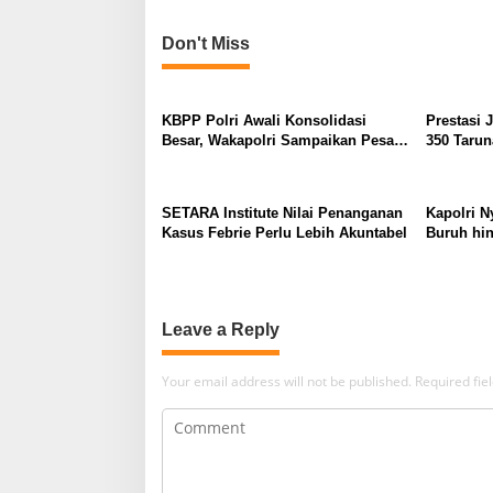
Don't Miss
KBPP Polri Awali Konsolidasi
Prestasi 
Besar, Wakapolri Sampaikan Pesan
350 Tarun
Khusus
SETARA Institute Nilai Penanganan
Kapolri N
Kasus Febrie Perlu Lebih Akuntabel
Buruh hin
Leave a Reply
Your email address will not be published.
Required fi