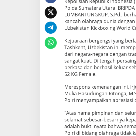
Kepolisian Republik Indonesia 
r
Polda Sumatera Utara, BRIPDA 
i
LUMBANTUNGKUP, S.Pd., berhas
B
kancah olahraga dunia dengan
a
w
Uzbekistan Kickboxing World C
a
P
Kejuaraan bergengsi yang berl
u
Tashkent, Uzbekistan ini mempe
l
dari negara-negara dengan tra
a
n
sangat kuat. Di tengah persain
g
perkasa dan berhasil keluar se
E
52 KG Female.
m
a
Merespons kemenangan ini, Irjen
s
d
Mulia Hasudungan Ritonga, M.
a
Polri menyampaikan apresiasi
r
i
“Atas nama pimpinan dan selu
U
selamat sebesar-besarnya kepad
z
b
adalah bukti nyata bahwa sema
e
Polri di bidang olahraga tidak
k