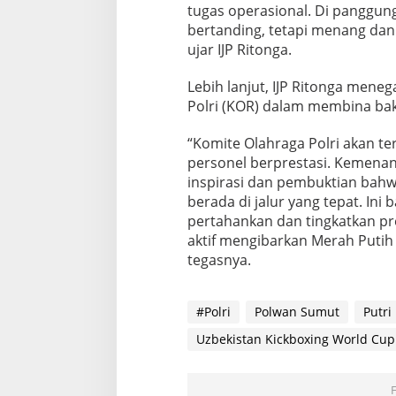
tugas operasional. Di panggung
i
bertanding, tetapi menang da
s
t
ujar IJP Ritonga.
a
n
Lebih lanjut, IJP Ritonga men
K
Polri (KOR) dalam membina baka
i
c
“Komite Olahraga Polri akan t
k
b
personel berprestasi. Kemena
o
inspirasi dan pembuktian bahw
x
berada di jalur yang tepat. Ini 
i
pertahankan dan tingkatkan pres
n
g
aktif mengibarkan Merah Putih 
W
tegasnya.
o
r
l
#Polri
Polwan Sumut
Putr
d
C
Uzbekistan Kickboxing World Cup
u
p