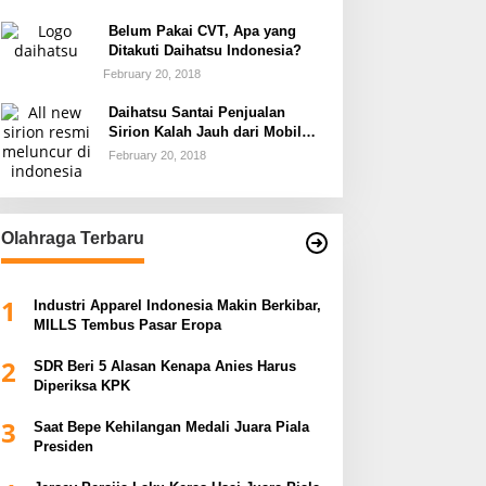
Belum Pakai CVT, Apa yang
Ditakuti Daihatsu Indonesia?
February 20, 2018
Daihatsu Santai Penjualan
Sirion Kalah Jauh dari Mobil
LCGC
February 20, 2018
Olahraga Terbaru
1
Industri Apparel Indonesia Makin Berkibar,
MILLS Tembus Pasar Eropa
2
SDR Beri 5 Alasan Kenapa Anies Harus
Diperiksa KPK
3
Saat Bepe Kehilangan Medali Juara Piala
Presiden