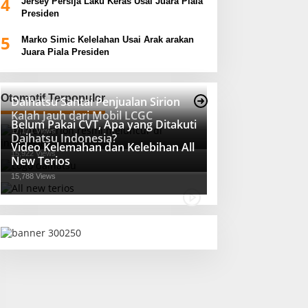
4
Jersey Persija Laku Keras Usai Juara Piala
Presiden
5
Marko Simic Kelelahan Usai Arak arakan
Juara Piala Presiden
Otomotif Terpopuler
Daihatsu Santai Penjualan Sirion
Kalah Jauh dari Mobil LCGC
Belum Pakai CVT, Apa yang Ditakuti
17,171 Views
Daihatsu Indonesia?
Video Kelemahan dan Kelebihan All
15,922 Views
New Terios
15,788 Views