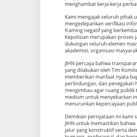
menghambat kerja-kerja perbaik
Kami mengajak seluruh pihak un
mengedepankan verifikasi infor
framing negatif yang berkemban
Kepolisian merupakan proses
dukungan seluruh elemen masy
akademisi, organisasi masyaraka
JIHN percaya bahwa transparansi
yang dilakukan oleh Tim Komit
memberikan manfaat nyata bagi
perlindungan, dan penegakan h
mengimbau agar ruang publik te
medium untuk menyebarkan in
menurunkan kepercayaan publik
Demikian pernyataan ini kami 
JIHN untuk memastikan bahwa 
jalur yang konstruktif serta de
humanis, profesional, dan berin