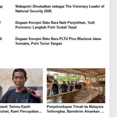
ap
Wakapolri Dinobatkan sebagai The Visionary Leader of
National Security 2026
f
Dugaan Korupsi Batu Bara Naik Penyidikan, Yudi
Purnomo: Langkah Polri Sudah Tepat
di
Dugaan Korupsi Batu Bara PLTU Picu Blackout Jawa-
Sumatra, Polri Turun Tangan
rand: Terima Kasih
Penyelundupan Timah ke Malaysia
ulsel, Kami Percayakan
Terbongkar, Bareskrim Amankan 2
ukum
Terduga Pelaku di Beltim.