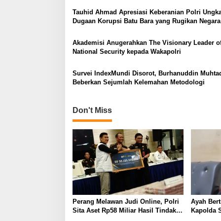
i
Tauhid Ahmad Apresiasi Keberanian Polri Ungk
g
Dugaan Korupsi Batu Bara yang Rugikan Negara
a
Akademisi Anugerahkan The Visionary Leader o
t
National Security kepada Wakapolri
i
o
Survei IndexMundi Disorot, Burhanuddin Muhta
Beberkan Sejumlah Kelemahan Metodologi
n
Don't Miss
Perang Melawan Judi Online, Polri
Ayah Bert
Sita Aset Rp58 Miliar Hasil Tindak
Kapolda S
Pidana Pencucian Uang
Proses H