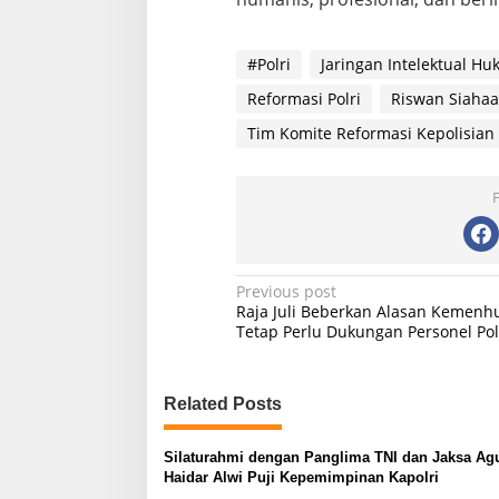
#Polri
Jaringan Intelektual H
Reformasi Polri
Riswan Siaha
Tim Komite Reformasi Kepolisian
P
Previous post
Raja Juli Beberkan Alasan Kemenh
o
Tetap Perlu Dukungan Personel Pol
s
t
Related Posts
n
a
Silaturahmi dengan Panglima TNI dan Jaksa Ag
v
Haidar Alwi Puji Kepemimpinan Kapolri