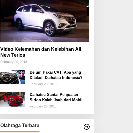
Video Kelemahan dan Kelebihan All
New Terios
February 20, 2018
Belum Pakai CVT, Apa yang
Ditakuti Daihatsu Indonesia?
February 20, 2018
Daihatsu Santai Penjualan
Sirion Kalah Jauh dari Mobil
LCGC
February 20, 2018
Olahraga Terbaru