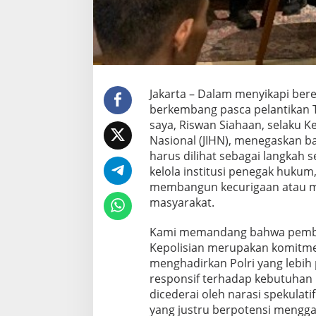
U
p
a
y
a
S
e
Jakarta – Dalam menyikapi bere
r
berkembang pasca pelantikan T
i
saya, Riswan Siahaan, selaku K
u
s
Nasional (JIHN), menegaskan b
N
harus dilihat sebagai langkah 
e
kelola institusi penegak hukum
g
membangun kecurigaan atau 
a
masyarakat.
r
a
Kami memandang bahwa pembe
Kepolisian merupakan komitme
menghadirkan Polri yang lebih 
responsif terhadap kebutuhan p
dicederai oleh narasi spekulat
yang justru berpotensi menggan