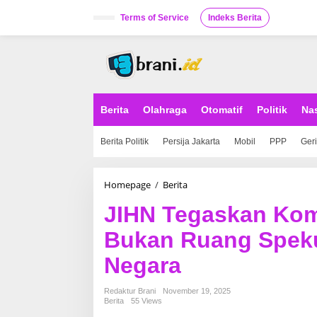
S
k
Terms of Service
Indeks Berita
i
p
t
o
c
o
n
Berita
Olahraga
Otomatif
Politik
Na
t
e
Berita Politik
Persija Jakarta
Mobil
PPP
Ger
n
t
Homepage
/
Berita
J
I
JIHN Tegaskan Kom
H
N
Bukan Ruang Spekul
T
e
Negara
g
a
s
Redaktur Brani
November 19, 2025
k
Berita
55 Views
a