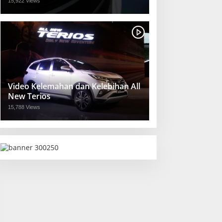
15,922 Views
Video Kelemahan dan Kelebihan All
New Terios
15,788 Views