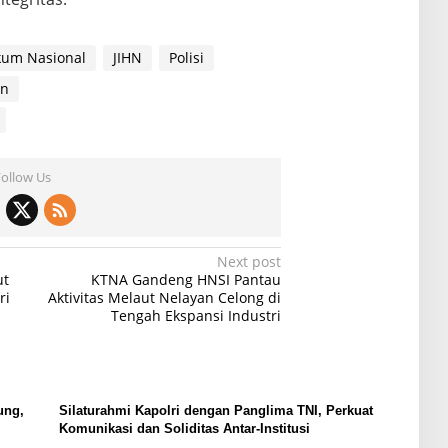
ukum Nasional
JIHN
Polisi
an
Follow Us
Next post
ut
KTNA Gandeng HNSI Pantau
ri
Aktivitas Melaut Nelayan Celong di
Tengah Ekspansi Industri
ung,
Silaturahmi Kapolri dengan Panglima TNI, Perkuat
Komunikasi dan Soliditas Antar-Institusi