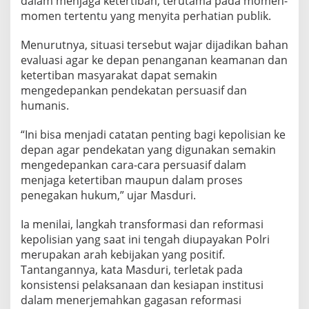
dalam menjaga ketertiban, terutama pada momen-
t
momen tertentu yang menyita perhatian publik.
r
a
Menurutnya, situasi tersebut wajar dijadikan bahan
c
evaluasi agar ke depan penanganan keamanan dan
k
i
ketertiban masyarakat dapat semakin
n
mengedepankan pendekatan persuasif dan
g
humanis.
u
n
“Ini bisa menjadi catatan penting bagi kepolisian ke
t
u
depan agar pendekatan yang digunakan semakin
k
mengedepankan cara-cara persuasif dalam
P
menjaga ketertiban maupun dalam proses
o
penegakan hukum,” ujar Masduri.
l
r
i
Ia menilai, langkah transformasi dan reformasi
kepolisian yang saat ini tengah diupayakan Polri
merupakan arah kebijakan yang positif.
Tantangannya, kata Masduri, terletak pada
konsistensi pelaksanaan dan kesiapan institusi
dalam menerjemahkan gagasan reformasi