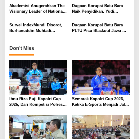
t
yang Rugikan Negara
Akademisi Anugerahkan The
Dugaan Korupsi Batu Bara
i
Visionary Leader of National
Naik Penyidikan, Yudi
Security kepada Wakapolri
Purnomo: Langkah Polri
o
Sudah Tepat
Survei IndexMundi Disorot,
Dugaan Korupsi Batu Bara
n
Burhanuddin Muhtadi
PLTU Picu Blackout Jawa-
Beberkan Sejumlah
Sumatra, Polri Turun Tangan
Kelemahan Metodologi
Don't Miss
Ibnu Riza Puji Kapolri Cup
Semarak Kapolri Cup 2026,
2026, Dari Kompetisi Polres
Ketika E-Sports Menjadi Jalan
Menuju Panggung Nasional
Anak Muda Menuju Prestasi