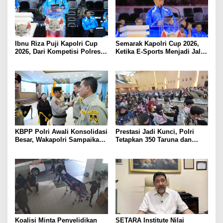
Ibnu Riza Puji Kapolri Cup
Semarak Kapolri Cup 2026,
2026, Dari Kompetisi Polres
Ketika E-Sports Menjadi Jalan
Menuju Panggung Nasional
Anak Muda Menuju Prestasi
KBPP Polri Awali Konsolidasi
Prestasi Jadi Kunci, Polri
Besar, Wakapolri Sampaikan
Tetapkan 350 Taruna dan
Pesan Khusus
Taruni Akpol 2026
Koalisi Minta Penyelidikan
SETARA Institute Nilai