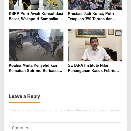
KBPP Polri Awali Konsolidasi
Prestasi Jadi Kunci, Polri
Besar, Wakapolri Sampaikan
Tetapkan 350 Taruna dan
Pesan Khusus
Taruni Akpol 2026
Koalisi Minta Penyelidikan
SETARA Institute Nilai
Kematian Sutrimo Berbasis
Penanganan Kasus Febrie
Bukti
Perlu Lebih Akuntabel
Leave a Reply
Your email address will not be published.
Required fields are marked
*