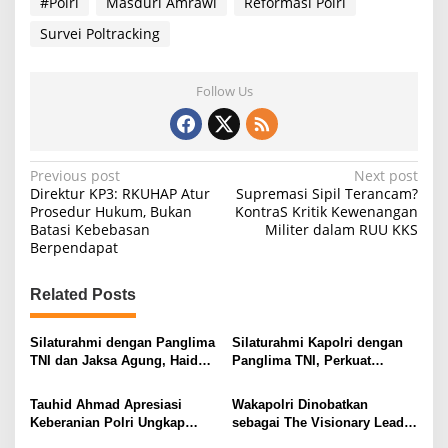
#Polri
Masduri Amrawi
Reformasi Polri
Survei Poltracking
Follow Us
P
Previous post
Next post
Direktur KP3: RKUHAP Atur
Supremasi Sipil Terancam?
o
Prosedur Hukum, Bukan
KontraS Kritik Kewenangan
Batasi Kebebasan
Militer dalam RUU KKS
s
Berpendapat
t
n
Related Posts
a
v
Silaturahmi dengan Panglima
Silaturahmi Kapolri dengan
TNI dan Jaksa Agung, Haidar
Panglima TNI, Perkuat
i
Alwi Puji Kepemimpinan
Komunikasi dan Soliditas
Kapolri
Antar-Institusi
g
Tauhid Ahmad Apresiasi
Wakapolri Dinobatkan
Keberanian Polri Ungkap
sebagai The Visionary Leader
a
Dugaan Korupsi Batu Bara
of National Security 2026