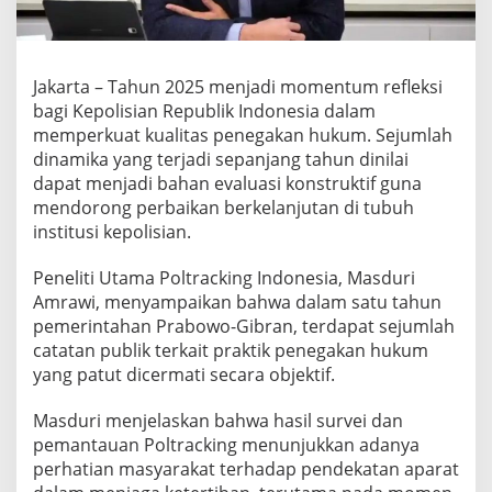
u
m
a
n
Jakarta – Tahun 2025 menjadi momentum refleksi
i
bagi Kepolisian Republik Indonesia dalam
s
J
memperkuat kualitas penegakan hukum. Sejumlah
a
dinamika yang terjadi sepanjang tahun dinilai
d
dapat menjadi bahan evaluasi konstruktif guna
i
mendorong perbaikan berkelanjutan di tubuh
C
institusi kepolisian.
a
t
a
Peneliti Utama Poltracking Indonesia, Masduri
t
Amrawi, menyampaikan bahwa dalam satu tahun
a
pemerintahan Prabowo-Gibran, terdapat sejumlah
n
catatan publik terkait praktik penegakan hukum
U
t
yang patut dicermati secara objektif.
a
m
Masduri menjelaskan bahwa hasil survei dan
a
pemantauan Poltracking menunjukkan adanya
P
perhatian masyarakat terhadap pendekatan aparat
o
l