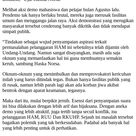
Melihat aksi demo mahasiswa dan pelajar bulan Agustus lalu.
Pendemo tak hanya berlaku brutal, mereka juga merusak fasilitas
umum dan menggangu jalan raya. Aksi demonstrasi yang merugikan
masyarakat tersebut cenderung banyak dikritik dan tidak mendapat
simpati publik.
“Tindakan sebagai wujud penyampaian aspirasi terkait
permasalahan pelanggaran HAM ini sebetulnya telah dijamin oleh
Undang-Undang. Namun sangat disayangkan, masih ada saja
oknum yang memanfaatkan hal ini guna membuatnya semakin
keruh, sambung Haska Norsa.
Oknum-oknum yang menimbulkan dan memprovokatori kericuhan
inilah yang harus ditindak tegas. Bukan hanya fasilitas publik yang
di rusak, namun lebih parah lagi akan ada korban jiwa akibat
bentrok dengan aparat keamanan, tegasnya.
Maka dari itu, mulai berpikir jernih. Esensi dari penyampaian suara
ini bisa dilakukan dengan lebih arif dan bijaksana. Dengan aneka
demo yang lebih atraktif, juga tertib tanpa secuil konflik, isu
pelanggaran HAM, RUU Dan RKUHP. Sejauh ini masalah tersebut
bagaikan polemik yang tak berkesudahan. Padahal ada banyak hal
yang lebih penting untuk di perhatikan.