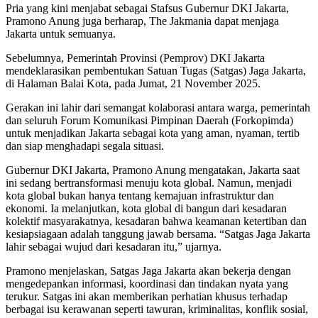
Pria yang kini menjabat sebagai Stafsus Gubernur DKI Jakarta,
Pramono Anung juga berharap, The Jakmania dapat menjaga
Jakarta untuk semuanya.
Sebelumnya, Pemerintah Provinsi (Pemprov) DKI Jakarta
mendeklarasikan pembentukan Satuan Tugas (Satgas) Jaga Jakarta,
di Halaman Balai Kota, pada Jumat, 21 November 2025.
Gerakan ini lahir dari semangat kolaborasi antara warga, pemerintah
dan seluruh Forum Komunikasi Pimpinan Daerah (Forkopimda)
untuk menjadikan Jakarta sebagai kota yang aman, nyaman, tertib
dan siap menghadapi segala situasi.
Gubernur DKI Jakarta, Pramono Anung mengatakan, Jakarta saat
ini sedang bertransformasi menuju kota global. Namun, menjadi
kota global bukan hanya tentang kemajuan infrastruktur dan
ekonomi. Ia melanjutkan, kota global di bangun dari kesadaran
kolektif masyarakatnya, kesadaran bahwa keamanan ketertiban dan
kesiapsiagaan adalah tanggung jawab bersama. “Satgas Jaga Jakarta
lahir sebagai wujud dari kesadaran itu,” ujarnya.
Pramono menjelaskan, Satgas Jaga Jakarta akan bekerja dengan
mengedepankan informasi, koordinasi dan tindakan nyata yang
terukur. Satgas ini akan memberikan perhatian khusus terhadap
berbagai isu kerawanan seperti tawuran, kriminalitas, konflik sosial,