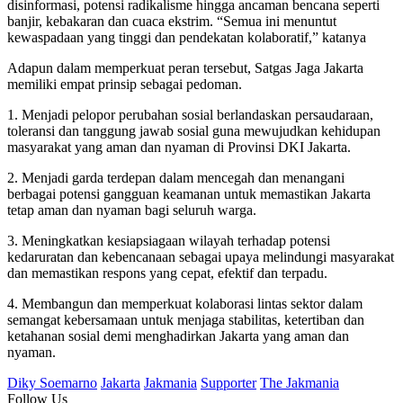
disinformasi, potensi radikalisme hingga ancaman bencana seperti
banjir, kebakaran dan cuaca ekstrim. “Semua ini menuntut
kewaspadaan yang tinggi dan pendekatan kolaboratif,” katanya
Adapun dalam memperkuat peran tersebut, Satgas Jaga Jakarta
memiliki empat prinsip sebagai pedoman.
1. Menjadi pelopor perubahan sosial berlandaskan persaudaraan,
toleransi dan tanggung jawab sosial guna mewujudkan kehidupan
masyarakat yang aman dan nyaman di Provinsi DKI Jakarta.
2. Menjadi garda terdepan dalam mencegah dan menangani
berbagai potensi gangguan keamanan untuk memastikan Jakarta
tetap aman dan nyaman bagi seluruh warga.
3. Meningkatkan kesiapsiagaan wilayah terhadap potensi
kedaruratan dan kebencanaan sebagai upaya melindungi masyarakat
dan memastikan respons yang cepat, efektif dan terpadu.
4. Membangun dan memperkuat kolaborasi lintas sektor dalam
semangat kebersamaan untuk menjaga stabilitas, ketertiban dan
ketahanan sosial demi menghadirkan Jakarta yang aman dan
nyaman.
Diky Soemarno
Jakarta
Jakmania
Supporter
The Jakmania
Follow Us