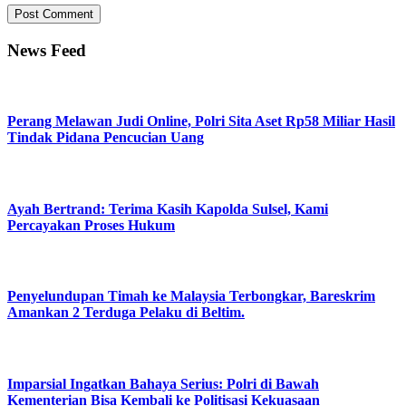
News Feed
Perang Melawan Judi Online, Polri Sita Aset Rp58 Miliar Hasil
Tindak Pidana Pencucian Uang
Ayah Bertrand: Terima Kasih Kapolda Sulsel, Kami
Percayakan Proses Hukum
Penyelundupan Timah ke Malaysia Terbongkar, Bareskrim
Amankan 2 Terduga Pelaku di Beltim.
Imparsial Ingatkan Bahaya Serius: Polri di Bawah
Kementerian Bisa Kembali ke Politisasi Kekuasaan