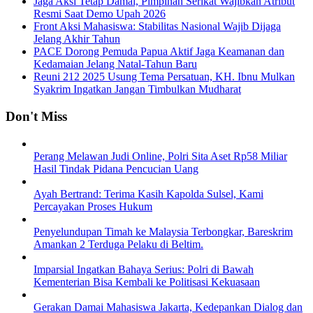
Jaga Aksi Tetap Damai, Pimpinan Serikat Wajibkan Atribut
Resmi Saat Demo Upah 2026
Front Aksi Mahasiswa: Stabilitas Nasional Wajib Dijaga
Jelang Akhir Tahun
PACE Dorong Pemuda Papua Aktif Jaga Keamanan dan
Kedamaian Jelang Natal-Tahun Baru
Reuni 212 2025 Usung Tema Persatuan, KH. Ibnu Mulkan
Syakrim Ingatkan Jangan Timbulkan Mudharat
Don't Miss
Perang Melawan Judi Online, Polri Sita Aset Rp58 Miliar
Hasil Tindak Pidana Pencucian Uang
Ayah Bertrand: Terima Kasih Kapolda Sulsel, Kami
Percayakan Proses Hukum
Penyelundupan Timah ke Malaysia Terbongkar, Bareskrim
Amankan 2 Terduga Pelaku di Beltim.
Imparsial Ingatkan Bahaya Serius: Polri di Bawah
Kementerian Bisa Kembali ke Politisasi Kekuasaan
Gerakan Damai Mahasiswa Jakarta, Kedepankan Dialog dan