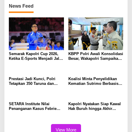
News Feed
Semarak Kapolri Cup 2026,
KBPP Polri Awali Konsolidasi
Ketika E-Sports Menjadi Jalan
Besar, Wakapolri Sampaikan
Anak Muda Menuju Prestasi
Pesan Khusus
Prestasi Jadi Kunci, Polri
Koalisi Minta Penyelidikan
Tetapkan 350 Taruna dan
Kematian Sutrimo Berbasis
Taruni Akpol 2026
Bukti
SETARA Institute Nilai
Kapolri Nyatakan Siap Kawal
Penanganan Kasus Febrie
Hak Buruh hingga Akhir
Perlu Lebih Akuntabel
Hayat
View More