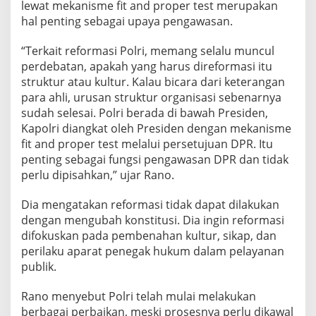
lewat mekanisme fit and proper test merupakan
e
hal penting sebagai upaya pengawasan.
h
D
i
“Terkait reformasi Polri, memang selalu muncul
l
perdebatan, apakah yang harus direformasi itu
a
struktur atau kultur. Kalau bicara dari keterangan
k
para ahli, urusan struktur organisasi sebenarnya
u
k
sudah selesai. Polri berada di bawah Presiden,
a
Kapolri diangkat oleh Presiden dengan mekanisme
n
fit and proper test melalui persetujuan DPR. Itu
S
penting sebagai fungsi pengawasan DPR dan tidak
e
perlu dipisahkan,” ujar Rano.
c
a
r
Dia mengatakan reformasi tidak dapat dilakukan
a
dengan mengubah konstitusi. Dia ingin reformasi
E
difokuskan pada pembenahan kultur, sikap, dan
m
perilaku aparat penegak hukum dalam pelayanan
o
s
publik.
i
o
Rano menyebut Polri telah mulai melakukan
n
berbagai perbaikan, meski prosesnya perlu dikawal
a