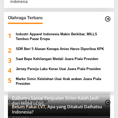
Olahraga Terbaru
1
Industri Apparel Indonesia Makin Berkibar, MILLS
Tembus Pasar Eropa
2
SDR Beri 5 Alasan Kenapa Anies Harus Diperiksa KPK
3
Saat Bepe Kehilangan Medali Juara Piala Presiden
4
Jersey Persija Laku Keras Usai Juara Piala Presiden
5
Marko Simic Kelelahan Usai Arak arakan Juara Piala
Presiden
Daihatsu Santai Penjualan Sirion Kalah Jauh
Otomotif Terpopuler
dari Mobil LCGC
Belum Pakai CVT, Apa yang Ditakuti Daihatsu
17,171 Views
Indonesia?
15,922 Views