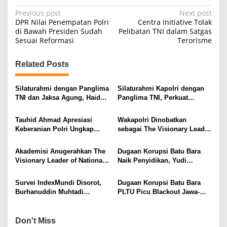
P
Previous post
Next post
DPR Nilai Penempatan Polri
Centra Initiative Tolak
o
di Bawah Presiden Sudah
Pelibatan TNI dalam Satgas
Sesuai Reformasi
Terorisme
s
t
Related Posts
n
a
Silaturahmi dengan Panglima
Silaturahmi Kapolri dengan
v
TNI dan Jaksa Agung, Haidar
Panglima TNI, Perkuat
Alwi Puji Kepemimpinan
Komunikasi dan Soliditas
i
Kapolri
Antar-Institusi
Tauhid Ahmad Apresiasi
Wakapolri Dinobatkan
g
Keberanian Polri Ungkap
sebagai The Visionary Leader
Dugaan Korupsi Batu Bara
of National Security 2026
a
yang Rugikan Negara
Akademisi Anugerahkan The
Dugaan Korupsi Batu Bara
t
Visionary Leader of National
Naik Penyidikan, Yudi
i
Security kepada Wakapolri
Purnomo: Langkah Polri
Sudah Tepat
o
Survei IndexMundi Disorot,
Dugaan Korupsi Batu Bara
Burhanuddin Muhtadi
PLTU Picu Blackout Jawa-
n
Beberkan Sejumlah
Sumatra, Polri Turun Tangan
Kelemahan Metodologi
Don't Miss