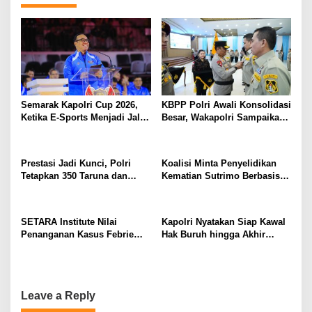
Semarak Kapolri Cup 2026,
KBPP Polri Awali Konsolidasi
Ketika E-Sports Menjadi Jalan
Besar, Wakapolri Sampaikan
Anak Muda Menuju Prestasi
Pesan Khusus
Prestasi Jadi Kunci, Polri
Koalisi Minta Penyelidikan
Tetapkan 350 Taruna dan
Kematian Sutrimo Berbasis
Taruni Akpol 2026
Bukti
SETARA Institute Nilai
Kapolri Nyatakan Siap Kawal
Penanganan Kasus Febrie
Hak Buruh hingga Akhir
Perlu Lebih Akuntabel
Hayat
Leave a Reply