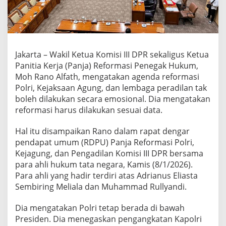
i
A
p
a
r
a
Jakarta – Wakil Ketua Komisi III DPR sekaligus Ketua
t
Panitia Kerja (Panja) Reformasi Penegak Hukum,
P
Moh Rano Alfath, mengatakan agenda reformasi
e
Polri, Kejaksaan Agung, dan lembaga peradilan tak
n
e
boleh dilakukan secara emosional. Dia mengatakan
g
reformasi harus dilakukan sesuai data.
a
k
Hal itu disampaikan Rano dalam rapat dengar
H
pendapat umum (RDPU) Panja Reformasi Polri,
u
k
Kejagung, dan Pengadilan Komisi III DPR bersama
u
para ahli hukum tata negara, Kamis (8/1/2026).
m
Para ahli yang hadir terdiri atas Adrianus Eliasta
T
Sembiring Meliala dan Muhammad Rullyandi.
a
k
B
Dia mengatakan Polri tetap berada di bawah
o
Presiden. Dia menegaskan pengangkatan Kapolri
l