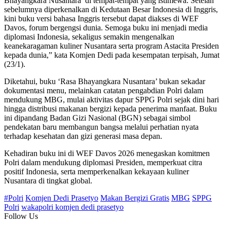
Bhayangkara Nusantara’ di tempat-tempat yang istimewa. Setelah
sebelumnya diperkenalkan di Kedutaan Besar Indonesia di Inggris,
kini buku versi bahasa Inggris tersebut dapat diakses di WEF
Davos, forum bergengsi dunia. Semoga buku ini menjadi media
diplomasi Indonesia, sekaligus semakin mengenalkan
keanekaragaman kuliner Nusantara serta program Astacita Presiden
kepada dunia,” kata Komjen Dedi pada kesempatan terpisah, Jumat
(23/1).
Diketahui, buku ‘Rasa Bhayangkara Nusantara’ bukan sekadar
dokumentasi menu, melainkan catatan pengabdian Polri dalam
mendukung MBG, mulai aktivitas dapur SPPG Polri sejak dini hari
hingga distribusi makanan bergizi kepada penerima manfaat. Buku
ini dipandang Badan Gizi Nasional (BGN) sebagai simbol
pendekatan baru membangun bangsa melalui perhatian nyata
terhadap kesehatan dan gizi generasi masa depan.
Kehadiran buku ini di WEF Davos 2026 menegaskan komitmen
Polri dalam mendukung diplomasi Presiden, memperkuat citra
positif Indonesia, serta memperkenalkan kekayaan kuliner
Nusantara di tingkat global.
#Polri
Komjen Dedi Prasetyo
Makan Bergizi Gratis
MBG
SPPG
Polri
wakapolri komjen dedi prasetyo
Follow Us