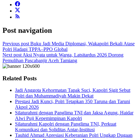
Post navigation
Previous post
Buku Jadi Media Diplomasi, Wakapolri Bekali Atase
Polri Hadapi TPPA–PPO Global
Next post
Aksi Nyata untuk Warga, Latsitardus 2026 Dorong
Pemulihan Pascabanjir Aceh Tamiang
Related Posts
Jadi Anggota Kehormatan Tapak Suci, Kapolri Sigit Sebut
Polri dan Muhammadiyah Makin Dekat
Prestasi Jadi Kunci, Polri Tetapkan 350 Taruna dan Taruni
Akpol 2026
Silaturahmi dengan Panglima TNI dan Jaksa Agung, Haidar
Alwi Puji Kepemimpinan Kapolri
Silaturahmi Kapolri dengan Panglima TNI, Perkuat
Komunikasi dan Soliditas Antar-Institusi
Tauhid Ahmad Apresiasi Keberanian Polri Ungkap Dugaan