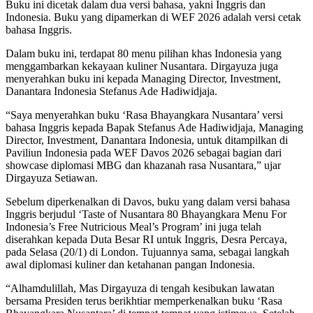
Buku ini dicetak dalam dua versi bahasa, yakni Inggris dan
Indonesia. Buku yang dipamerkan di WEF 2026 adalah versi cetak
bahasa Inggris.
Dalam buku ini, terdapat 80 menu pilihan khas Indonesia yang
menggambarkan kekayaan kuliner Nusantara. Dirgayuza juga
menyerahkan buku ini kepada Managing Director, Investment,
Danantara Indonesia Stefanus Ade Hadiwidjaja.
“Saya menyerahkan buku ‘Rasa Bhayangkara Nusantara’ versi
bahasa Inggris kepada Bapak Stefanus Ade Hadiwidjaja, Managing
Director, Investment, Danantara Indonesia, untuk ditampilkan di
Paviliun Indonesia pada WEF Davos 2026 sebagai bagian dari
showcase diplomasi MBG dan khazanah rasa Nusantara,” ujar
Dirgayuza Setiawan.
Sebelum diperkenalkan di Davos, buku yang dalam versi bahasa
Inggris berjudul ‘Taste of Nusantara 80 Bhayangkara Menu For
Indonesia’s Free Nutricious Meal’s Program’ ini juga telah
diserahkan kepada Duta Besar RI untuk Inggris, Desra Percaya,
pada Selasa (20/1) di London. Tujuannya sama, sebagai langkah
awal diplomasi kuliner dan ketahanan pangan Indonesia.
“Alhamdulillah, Mas Dirgayuza di tengah kesibukan lawatan
bersama Presiden terus berikhtiar memperkenalkan buku ‘Rasa